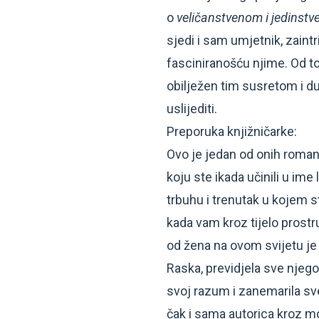
o
veličanstvenom i jedinst
sjedi i sam umjetnik, zaint
fasciniranošću njime. Od to
obilježen tim susretom i d
uslijediti.
Preporuka knjižničarke:
Ovo je jedan od onih romana
koju ste ikada učinili u ime l
trbuhu i trenutak u kojem s
kada vam kroz tijelo prostru
od žena na ovom svijetu j
Raska, previdjela sve njego
svoj razum i zanemarila sve
čak i sama autorica kroz m