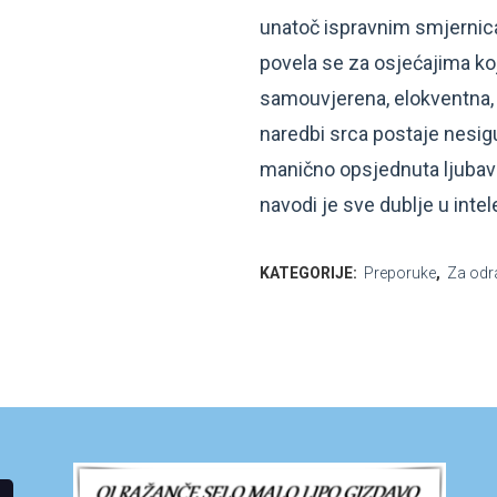
unatoč ispravnim smjernic
povela se za osjećajima koje
samouvjerena, elokventna, 
naredbi srca postaje nesigu
manično opsjednuta ljubav
navodi je sve dublje u intel
KATEGORIJE:
Preporuke
,
Za odr