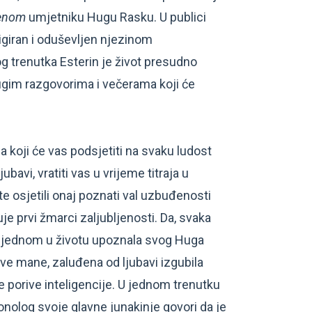
venom
umjetniku Hugu Rasku. U publici
rigiran i oduševljen njezinom
g trenutka Esterin je život presudno
ugim razgovorima i večerama koji će
 koji će vas podsjetiti na svaku ludost
jubavi, vratiti vas u vrijeme titraja u
te osjetili onaj poznati val uzbuđenosti
je prvi žmarci zaljubljenosti. Da, svaka
e jednom u životu upoznala svog Huga
ve mane, zaluđena od ljubavi izgubila
 porive inteligencije. U jednom trenutku
onolog svoje glavne junakinje govori da je