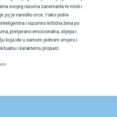
ama svojeg razuma zanemarila te misli i
 joj je naredilo srce. I tako jedna
inteligentna i razumno kritična žena po
rna, pretjerano emocionalna, slijepa i
lju koja ide u samom jednom smjeru i
ektualnu i karakternu propast.
asle