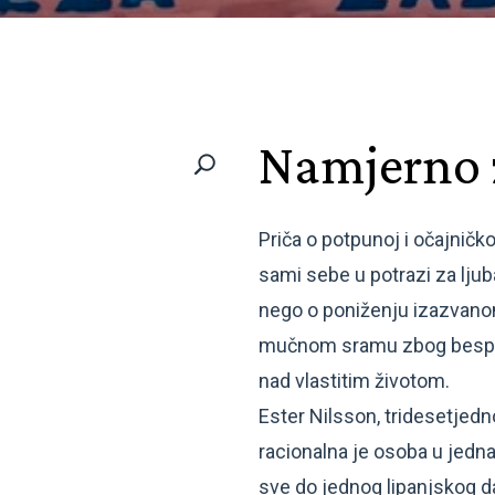
Namjerno 
Priča o potpunoj i očajničk
sami sebe u potrazi za ljuba
nego o poniženju izazvan
mučnom sramu zbog bespom
nad vlastitim životom.
Ester Nilsson, tridesetjedno
racionalna je osoba u jedna
sve do jednog lipanjskog d