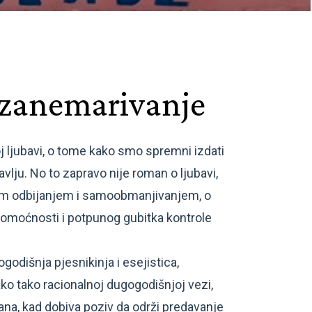
zanemarivanje
oj ljubavi, o tome kako smo spremni izdati
vlju. No to zapravo nije roman o ljubavi,
om odbijanjem i samoobmanjivanjem, o
oćnosti i potpunog gubitka kontrole
godišnja pjesnikinja i esejistica,
ko tako racionalnoj dugogodišnjoj vezi,
ana, kad dobiva poziv da održi predavanje