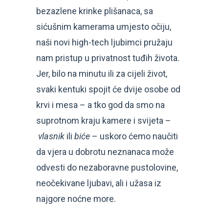
bezazlene krinke plišanaca, sa
sićušnim kamerama umjesto očiju,
naši novi high-tech ljubimci pružaju
nam pristup u privatnost tuđih života.
Jer, bilo na minutu ili za cijeli život,
svaki kentuki spojit će dvije osobe od
krvi i mesa – a tko god da smo na
suprotnom kraju kamere i svijeta –
vlasnik
ili
biće
– uskoro ćemo naučiti
da vjera u dobrotu neznanaca može
odvesti do nezaboravne pustolovine,
neočekivane ljubavi, ali i užasa iz
najgore noćne more.