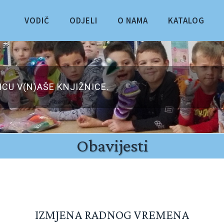
VODIČ
ODJELI
O NAMA
KATALOG
CU V(N)AŠE KNJIŽNICE.
Obavijesti
IZMJENA RADNOG VREMENA