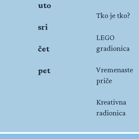
uto
Tko je tko?
sri
LEGO
čet
gradionica
pet
Vremenaste
priče
Kreativna
radionica