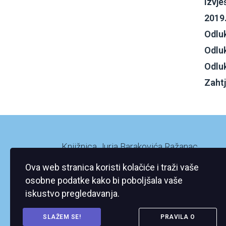
Izvje
2019
Odluk
Odluk
Odluk
Zahtj
Knjižnica Jurja Barakovića Ražanac
Ražanac XI/2
Ova web stranica koristi kolačiće i traži vaše
23248 Ražanac
osobne podatke kako bi poboljšala vaše
iskustvo pregledavanja.
SLAŽEM SE!
PRAVILA O