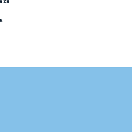
a za
a