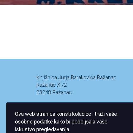
Knjižnica Jurja Barakovića Ražanac
Ražanac XI/2
23248 Ražanac
Ova web stranica koristi kolačiće i traži vaše
osobne podatke kako bi poboljšala vaše
iskustvo pregledavanja.