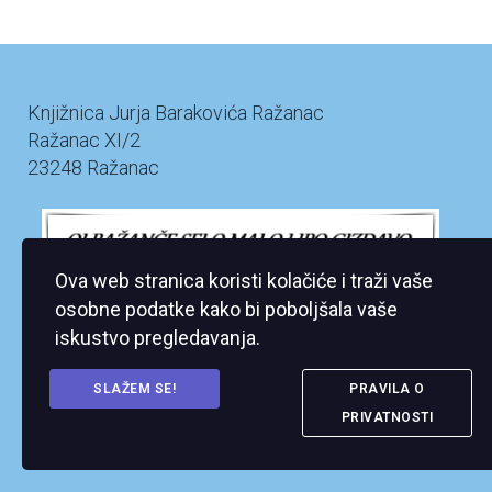
Knjižnica Jurja Barakovića Ražanac
Ražanac XI/2
23248 Ražanac
Ova web stranica koristi kolačiće i traži vaše
osobne podatke kako bi poboljšala vaše
iskustvo pregledavanja.
SLAŽEM SE!
PRAVILA O
PRIVATNOSTI