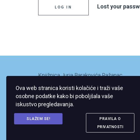
Lost your passw
Knjižnica Jurja Barakovića Ražanac
Ražanac XI/2
Ova web stranica koristi kolačiće i traži vaše
23248 Ražanac
osobne podatke kako bi poboljšala vaše
iskustvo pregledavanja.
SLAŽEM SE!
PRAVILA O
PRIVATNOSTI