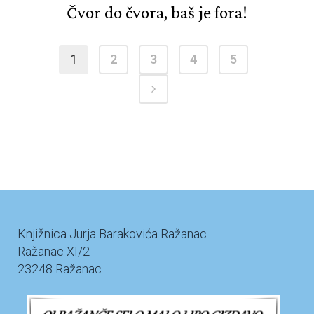
Čvor do čvora, baš je fora!
1
2
3
4
5
Knjižnica Jurja Barakovića Ražanac
Ražanac XI/2
23248 Ražanac