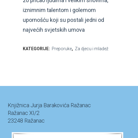
20 pričao ljudima i velikim snovima,
iznimnim talentom i golemom
upornošću koji su postali jedni od
najvećih svjetskih umova
KATEGORIJE:
Preporuke
,
Za djecu i mladež
Knjižnica Jurja Barakovića Ražanac
Ražanac XI/2
23248 Ražanac