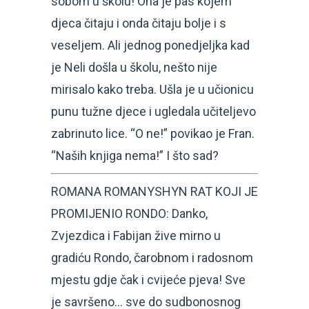
sobom u školu! Ona je pas kojem
djeca čitaju i onda čitaju bolje i s
veseljem. Ali jednog ponedjeljka kad
je Neli došla u školu, nešto nije
mirisalo kako treba. Ušla je u učionicu
punu tužne djece i ugledala učiteljevo
zabrinuto lice. “O ne!” povikao je Fran.
“Naših knjiga nema!” I što sad?
ROMANA ROMANYSHYN RAT KOJI JE
PROMIJENIO RONDO: Danko,
Zvjezdica i Fabijan žive mirno u
gradiću Rondo, čarobnom i radosnom
mjestu gdje čak i cvijeće pjeva! Sve
je savršeno… sve do sudbonosnog