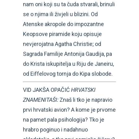
nam oni koji su ta čuda stvarali, brinuli
se o njima ili živjeli u blizini. Od
Atenske akropole do impozantne
Keopsove piramide koju opisuje
nevjerojatna Agatha Christie; od
Sagrada Familije Antonija Gaudija, pa
do Krista iskupitelja u Riju de Janeiru,
od Eiffelovog tornja do Kipa slobode.
VID JAKŠA OPAČIĆ
HRVATSKI
ZNAMENITAŠI:
Znaš li tko je napravio
prvi hrvatski avion? A kome je prvome
na pamet pala psihologija? Tko je
hrabro poginuo i nadahnuo