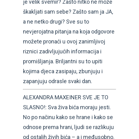
je velik svemir? Zašto nitko ne može
škakljati sam sebe? Zašto sam ja JA,
a ne netko drugi? Sve su to
nevjerojatna pitanja na koja odgovore
možete pronaći u ovoj zanimljivoj
riznici zadivljujućih informacija i
promišljanja. Briljantni su to upiti
kojima djeca zasipaju, zbunjuju i
zapanjuju odrasle svaki dan.
ALEXANDRA MAXEINER SVE JE TO
SLASNO!: Sva živa bića moraju jesti.
No po načinu kako se hrane i kako se
odnose prema hrani, ljudi se razlikuju
od ostalih živih bića – a i međusobno.