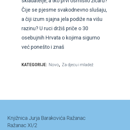
skladatelje, a tko prvi osmislio žičaru?
Čije se pjesme svakodnevno slušaju,
a čiji izum sjajna jela podiže na višu
razinu? U ruci držiš priče o 30
osebujnih Hrvata o kojima sigurno
već ponešto i znaš
KATEGORIJE:
Novo
,
Za djecu i mladež
Knjižnica Jurja Barakovića Ražanac
Ražanac XI/2