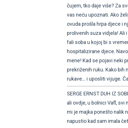
čujem, tko daje više? Za sv
vas neću upoznati. Ako želi
ovuda prošla hrpa djece i n
prolivenih suza vidjela! Ali
fali soba u kojoj bi s vreme
hospitalizirane djece. Navo
mene! Kad se pojavi neki pr
prekriženih ruku. Kako bih
rukave… i uposliti vijuge. Č
SERGE ERNST DUH IZ SOBE 
ali ovdje, u bolnici Vafl, s
mi je majka ponešto nalik n
napustio kad sam imala četi