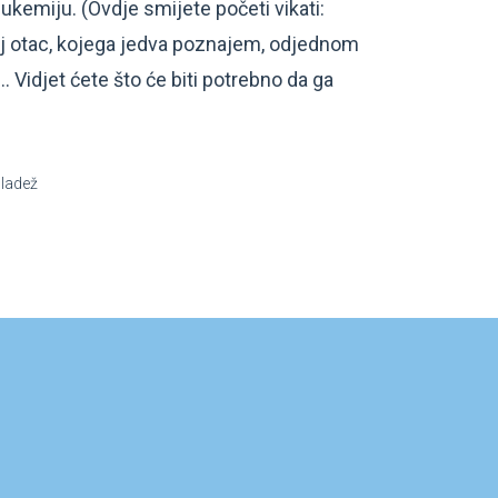
eukemiju. (Ovdje smijete početi vikati:
oj otac, kojega jedva poznajem, odjednom
… Vidjet ćete što će biti potrebno da ga
mladež