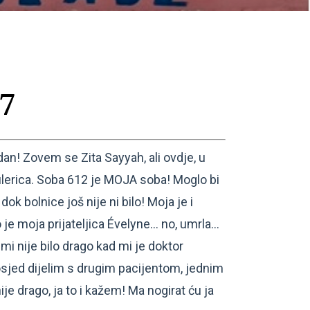
17
n! Zovem se Zita Sayyah, ali ovdje, u
ulerica. Soba 612 je MOJA soba! Moglo bi
dok bolnice još nije ni bilo! Moja je i
je moja prijateljica Évelyne… no, umrla…
mi nije bilo drago kad mi je doktor
sjed dijelim s drugim pacijentom, jednim
je drago, ja to i kažem! Ma nogirat ću ja