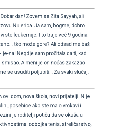
obar dan! Zovem se Zita Sayyah, ali
me zovu Nulerica. Ja sam, bogme, dobro
vrste leukemije. I to traje već 9 godina.
rečeno… tko može gore? Ali odsad me baš
-lje-na! Negdje sam pročitala da ti, kad
je smisao. A meni je on noćas zakazao
e se usuditi poljubiti… Za svaki slučaj,
i dom, nova škola, novi prijatelji. Nije
olini, posebice ako ste malo vrckavi i
ezini je roditelji potiču da se okuša u
tivnostima: odbojka tenis, streličarstvo,