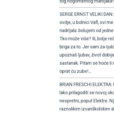
tog nogometnog manijaka!
SERGE ERNST VELIKI DAN: D
ovdje, u bolnici Vafl, svi 
nadrljala: bolujem od jedne 
Tko može više? Ili, bolje 
briga za to. Jer sam za-ljub
upoznaš ljubav, život dobi
sastanak. Pitam se hoće li m
oprat ću zube!…
BRIAN FRESCHI ELEKTRA: Nov
lako prilagoditi se novoj ok
nespretni, poput Elektre. Nj
raznolikim izvanškolskim ak