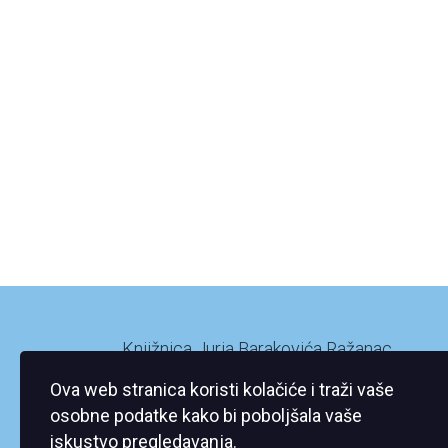
Knjižnica Jurja Barakovića Ražanac
Ražanac XI/2
Ova web stranica koristi kolačiće i traži vaše
23248 Ražanac
osobne podatke kako bi poboljšala vaše
iskustvo pregledavanja.