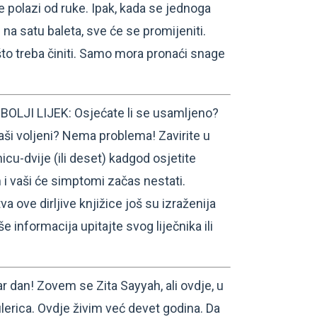
e polazi od ruke. Ipak, kada se jednoga
a satu baleta, sve će se promijeniti.
što treba činiti. Samo mora pronaći snage
OLJI LIJEK: Osjećate li se usamljeno?
aši voljeni? Nema problema! Zavirite u
nicu-dvije (ili deset) kadgod osjetite
i vaši će simptomi začas nestati.
 ove dirljive knjižice još su izraženija
še informacija upitajte svog liječnika ili
dan! Zovem se Zita Sayyah, ali ovdje, u
ulerica. Ovdje živim već devet godina. Da