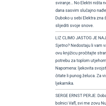
sviranje… No Elektri ništa n
dana sasvim slučajno nađe n
Duboko u sebi Elektra zna 
slijediti svoje snove.
LIZ CLIMO JASTOG JE NAJB
Sjetno? Nedostaju li vam v
ovu knjižicu pročitajte stra
potrebu za toplom utjehom 
Napomena: ljekovita svojstva
čitate li punog želuca. Za vi
ljekarnika.
SERGE ERNST PERJE: Dobar 
bolnici Vafl, svi me zovu N