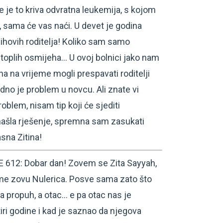
e je to kriva odvratna leukemija, s kojom
, sama će vas naći. U devet je godina
jihovih roditelja! Koliko sam samo
 i toplih osmijeha… U ovoj bolnici jako nam
na na vrijeme mogli prespavati roditelji
dno je problem u novcu. Ali znate vi
oblem, nisam tip koji će sjediti
 našla rješenje, spremna sam zasukati
asna Zitina!
612: Dobar dan! Zovem se Zita Sayyah,
vi me zovu Nulerica. Posve sama zato što
a propuh, a otac… e pa otac nas je
ri godine i kad je saznao da njegova