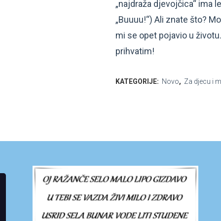
„najdraža djevojčica“ ima l
„Buuuu!“) Ali znate što? M
mi se opet pojavio u životu
prihvatim!
KATEGORIJE:
Novo
,
Za djecu i 