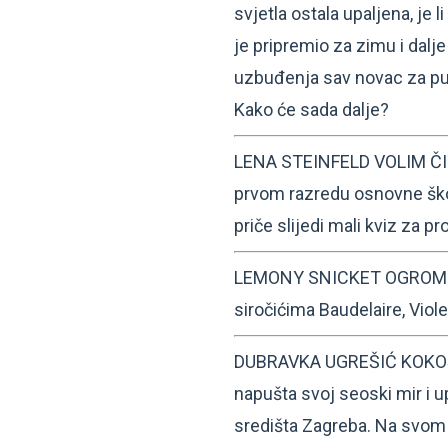
svjetla ostala upaljena, je l
je pripremio za zimu i dal
uzbuđenja sav novac za pu
Kako će sada dalje?
LENA STEINFELD VOLIM ČITA
prvom razredu osnovne ško
priče slijedi mali kviz za p
LEMONY SNICKET OGROMNO
siročićima Baudelaire, Viole
DUBRAVKA UGREŠIĆ KOKOŠ
napušta svoj seoski mir i 
središta Zagreba. Na svom