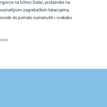
trgovce na tržnici Dolac, prolaznike na
epoznatljivim zagrebačkim lokacijama,
i dovode do pomalo sumanutih i svakako
mladež