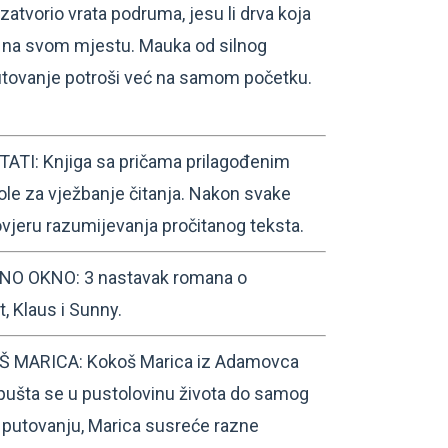
i zatvorio vrata podruma, jesu li drva koja
je na svom mjestu. Mauka od silnog
tovanje potroši već na samom početku.
TI: Knjiga sa pričama prilagođenim
le za vježbanje čitanja. Nakon svake
rovjeru razumijevanja pročitanog teksta.
 OKNO: 3 nastavak romana o
t, Klaus i Sunny.
 MARICA: Kokoš Marica iz Adamovca
upušta se u pustolovinu života do samog
 putovanju, Marica susreće razne