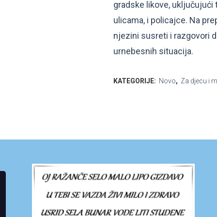
gradske likove, uključujući 
ulicama, i policajce. Na pr
njezini susreti i razgovor
urnebesnih situacija.
KATEGORIJE:
Novo
,
Za djecu i 