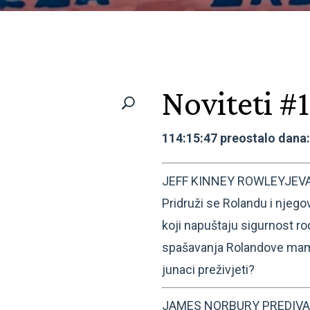
Noviteti #
114:15:47 preostalo dana
JEFF KINNEY ROWLEYJEV
Pridruži se Rolandu i njego
koji napuštaju sigurnost r
spašavanja Rolandove mame 
junaci preživjeti?
JAMES NORBURY PREDIVAN SV