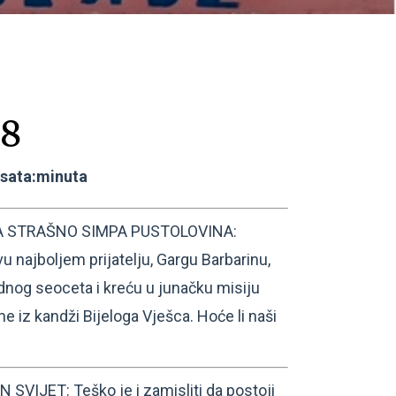
18
:sata:minuta
A STRAŠNO SIMPA PUSTOLOVINA:
vu najboljem prijatelju, Gargu Barbarinu,
odnog seoceta i kreću u junačku misiju
iz kandži Bijeloga Vješca. Hoće li naši
IJET: Teško je i zamisliti da postoji