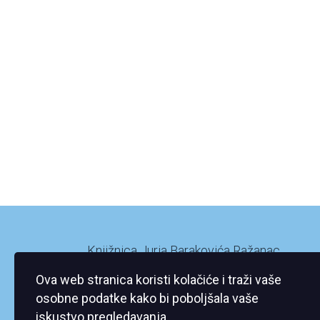
Knjižnica Jurja Barakovića Ražanac
Ražanac XI/2
Ova web stranica koristi kolačiće i traži vaše
23248 Ražanac
osobne podatke kako bi poboljšala vaše
iskustvo pregledavanja.