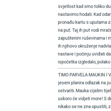
svjetlost kad smo toliko du
nastavimo hodati. Kad odani 
pronađu kartu s uputama za
na put. Taj ih put vodi mr
zapuštenim ruševinama i mr
ih njihovo okruženje nadvla
nastave i počinju uviđati d
ispočetka izgledalo, polako
TIMO PARVELA MAUKIN I V
jeseni planira odlazak na j
ostvariti. Mauka cijelim tij
uskoro će vidjeti more! S d
nikako se ne zna opustiti, z