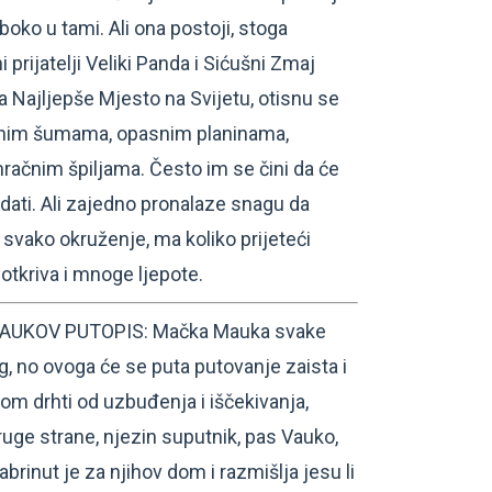
boko u tami. Ali ona postoji, stoga
prijatelji Veliki Panda i Sićušni Zmaj
 Najljepše Mjesto na Svijetu, otisnu se
ačnim šumama, opasnim planinama,
ačnim špiljama. Često im se čini da će
dati. Ali zajedno pronalaze snagu da
a svako okruženje, ma koliko prijeteći
 otkriva i mnoge ljepote.
AUKOV PUTOPIS: Mačka Mauka svake
ug, no ovoga će se puta putovanje zaista i
elom drhti od uzbuđenja i iščekivanja,
ruge strane, njezin suputnik, pas Vauko,
abrinut je za njihov dom i razmišlja jesu li