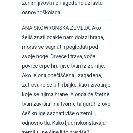
zanimljivosti i prilagođeno uzrastu
osnovnoškolaca.
ANA SKOWRONSKA ZEMLJA: Ako
želiš znati odakle nam dolazi hrana,
moraš se sagnuti i pogledati pod
svoje noge. Drveće i trava, voće i
povrće crpe hranjive tvari iz zemlje.
Ako je ona onečišćena i zagađena,
zatrovane će biti i biljke, kao i životinje
koje se njima hrane. A onda će štetne
tvari završiti i na tvome tanjuru! Iz ove
ćeš knjige saznati više o zemlji,
odnosno tlu. Kako ljudi iskorištavaju
zemlju i ne čine li to previše?