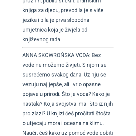
proznih, publicističkih, dramskih i
knjiga za djecu, prevodila je s više
jezika i bila je prva slobodna
umjetnica koja je živjela od
književnog rada.
ANNA SKOWROŃSKA VODA: Bez
vode ne možemo živjeti. S njom se
susrećemo svakog dana. Uz nju se
vezuju najljepše, ali i vrlo opasne
pojave u prirodi. Što je voda? Kako je
nastala? Koja svojstva ima i što iz njih
proizlazi? U knjizi ćeš pročitati štošta
o utjecaju mora i oceana na klimu.
Naučit ćeš kako uz pomoć vode dobiti