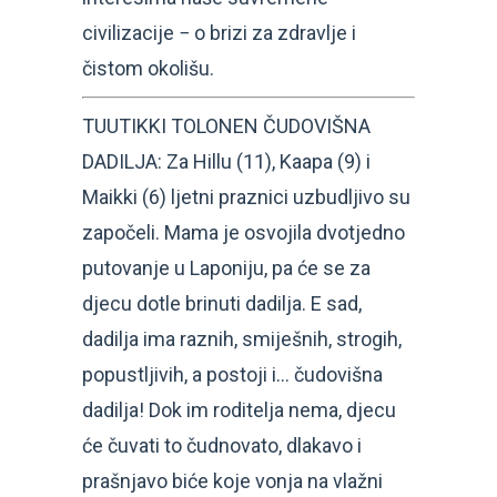
civilizacije − o brizi za zdravlje i
čistom okolišu.
TUUTIKKI TOLONEN ČUDOVIŠNA
DADILJA: Za Hillu (11), Kaapa (9) i
Maikki (6) ljetni praznici uzbudljivo su
započeli. Mama je osvojila dvotjedno
putovanje u Laponiju, pa će se za
djecu dotle brinuti dadilja. E sad,
dadilja ima raznih, smiješnih, strogih,
popustljivih, a postoji i… čudovišna
dadilja! Dok im roditelja nema, djecu
će čuvati to čudnovato, dlakavo i
prašnjavo biće koje vonja na vlažni