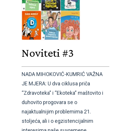
Noviteti #3
NADA MIHOKOVIĆ-KUMRIĆ VAŽNA
JE MJERA: U dva ciklusa priča
“Zdravoteka” i “Ekoteka” maštovito i
duhovito progovara se o
najaktualnijim problemima 21.
stoljeća, ali i o egzistencijalnim
interesima naše suvremene