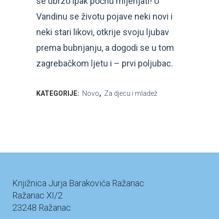
se ubrzo ipak počnu mijenjati! U
Vandinu se životu pojave neki novi i
neki stari likovi, otkrije svoju ljubav
prema bubnjanju, a dogodi se u tom
zagrebačkom ljetu i – prvi poljubac.
KATEGORIJE:
Novo
,
Za djecu i mladež
Knjižnica Jurja Barakovića Ražanac
Ražanac XI/2
23248 Ražanac