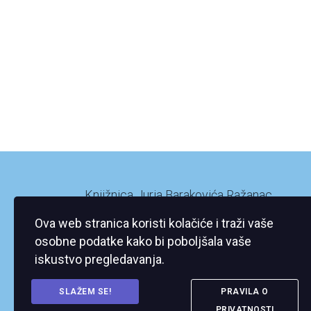
Knjižnica Jurja Barakovića Ražanac
Ražanac XI/2
Ova web stranica koristi kolačiće i traži vaše
23248 Ražanac
osobne podatke kako bi poboljšala vaše
iskustvo pregledavanja.
SLAŽEM SE!
PRAVILA O
PRIVATNOSTI