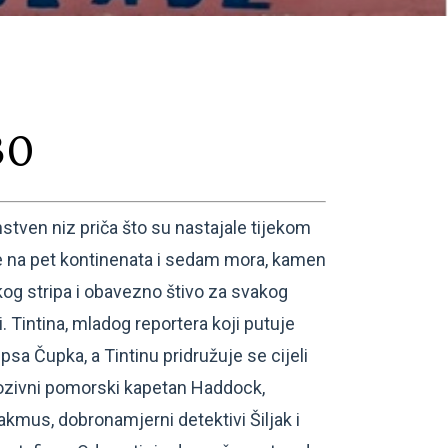
30
nstven niz priča što su nastajale tijekom
 se na pet kontinenata i sedam mora, kamen
kog stripa i obavezno štivo za svakog
. Tintina, mladog reportera koji putuje
psa Čupka, a Tintinu pridružuje se cijeli
plozivni pomorski kapetan Haddock,
kmus, dobronamjerni detektivi Šiljak i