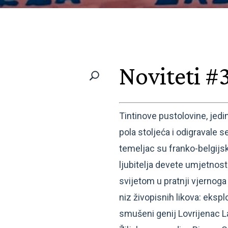
Noviteti #
Tintinove pustolovine, jedi
pola stoljeća i odigravale
temeljac su franko-belgijs
ljubitelja devete umjetnosti
svijetom u pratnji vjernoga 
niz živopisnih likova: eks
smušeni genij Lovrijenac La