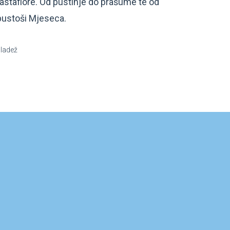
Castafiore. Od pustinje do prašume te od
pustoši Mjeseca.
mladež