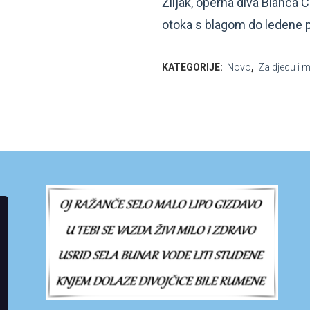
Žiljak, operna diva Bianca 
otoka s blagom do ledene 
KATEGORIJE:
Novo
,
Za djecu i 