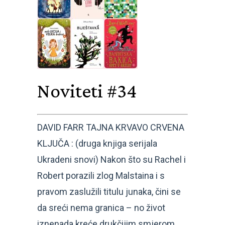
Noviteti #34
DAVID FARR TAJNA KRVAVO CRVENA
KLJUČA : (druga knjiga serijala
Ukradeni snovi) Nakon što su Rachel i
Robert porazili zlog Malstaina i s
pravom zaslužili titulu junaka, čini se
da sreći nema granica – no život
iznenada kreće drukčijim smjerom.