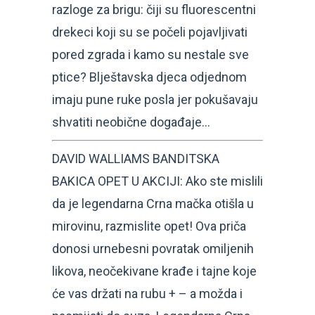
razloge za brigu: čiji su fluorescentni
drekeci koji su se počeli pojavljivati
pored zgrada i kamo su nestale sve
ptice? Blještavska djeca odjednom
imaju pune ruke posla jer pokušavaju
shvatiti neobične događaje…
DAVID WALLIAMS BANDITSKA
BAKICA OPET U AKCIJI: Ako ste mislili
da je legendarna Crna mačka otišla u
mirovinu, razmislite opet! Ova priča
donosi urnebesni povratak omiljenih
likova, neočekivane krađe i tajne koje
će vas držati na rubu + – a možda i