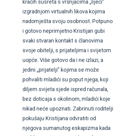
kraćih susreta s vršnjacima „liječi”
izgradnjom virtualnih likova kojima
nadomješta svoju osobnost. Potpuno
i gotovo neprimjetno Kristijan gubi
svaki stvaran kontakt s članovima
svoje obitelji, s prijateljima i svijetom
uopće. Više gotovo da i ne izlazi, a
jedini „prijatelji” kojima se može
pohvaliti mladići su poput njega, koji
diljem svijeta sjede ispred računala,
bez doticaja s okolinom, mladići koje
nikad neće upoznati. Zabrinuti roditelji
pokušaju Kristijana odvratiti od
njegova sumanutog eskapizma kada