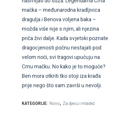
nasmijati do suza. Legendarna Crna
mačka – međunarodna kradljivica
dragulja i Benova voljena baka –
možda više nije s njim, ali njezina
priča živi dalje. Kada svjetski poznate
dragocjenosti počnu nestajati pod
velom noći, svi tragovi upućuju na
Crnu mačku. No kako je to moguće?
Ben mora otkriti tko stoji iza krađa
prije nego što sam završi u nevolji.
KATEGORIJE:
Novo
,
Za djecu i mladež