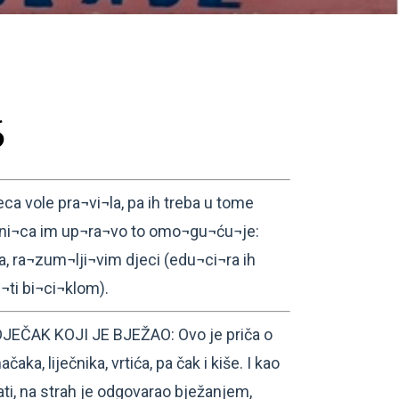
6
 vole pra¬vi¬la, pa ih treba u tome
v¬ni¬ca im up¬ra¬vo to omo¬gu¬ću¬je:
 ra¬zum¬lji¬vim djeci (edu¬ci¬ra ih
¬ti bi¬ci¬klom).
EČAK KOJI JE BJEŽAO: Ovo je priča o
čaka, liječnika, vrtića, pa čak i kiše. I kao
ati, na strah je odgovarao bježanjem,