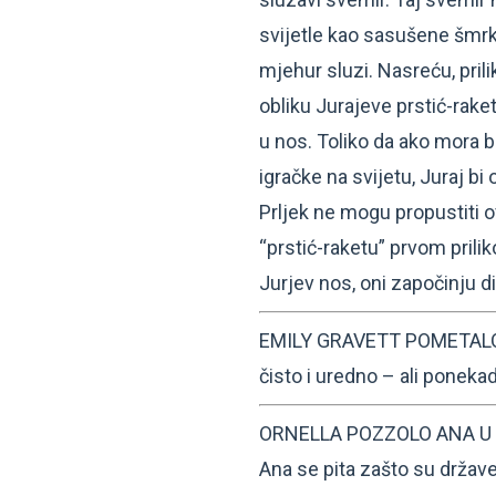
svijetle kao sasušene šmrk
mjehur sluzi. Nasreću, prili
obliku Jurajeve prstić-rakete
u nos. Toliko da ako mora b
igračke na svijetu, Juraj bi 
Prljek ne mogu propustiti o
“prstić-raketu” prvom prili
Jurjev nos, oni započinju di
EMILY GRAVETT POMETALO: 
čisto i uredno – ali ponekad 
ORNELLA POZZOLO ANA U SV
Ana se pita zašto su države 