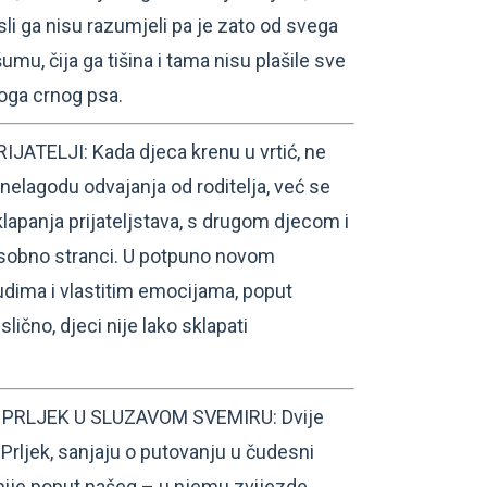
sli ga nisu razumjeli pa je zato od svega
umu, čija ga tišina i tama nisu plašile sve
koga crnog psa.
ATELJI: Kada djeca krenu u vrtić, ne
nelagodu odvajanja od roditelja, već se
lapanja prijateljstava, s drugom djecom i
usobno stranci. U potpuno novom
udima i vlastitim emocijama, poput
 slično, djeci nije lako sklapati
 PRLJEK U SLUZAVOM SVEMIRU: Dvije
 Prljek, sanjaju o putovanju u čudesni
 nije poput našeg – u njemu zvijezde