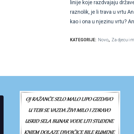
linije koje razdvajaju države
raznolik, je li trava u vrtu 
kao i ona u njezinu vrtu? Ana
KATEGORIJE:
Novo
,
Za djecu i 