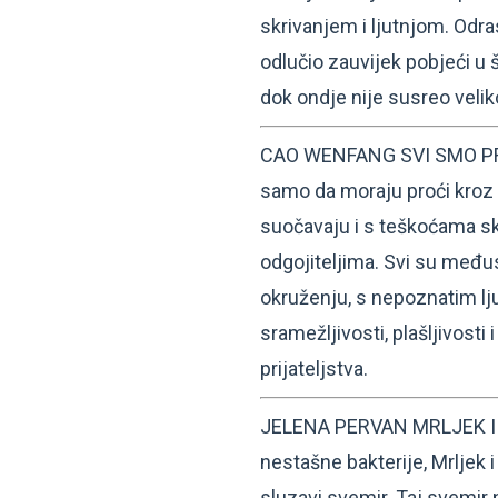
skrivanjem i ljutnjom. Odra
odlučio zauvijek pobjeći u š
dok ondje nije susreo veli
CAO WENFANG SVI SMO PRIJ
samo da moraju proći kroz 
suočavaju i s teškoćama sk
odgojiteljima. Svi su međ
okruženju, s nepoznatim lj
sramežljivosti, plašljivosti i
prijateljstva.
JELENA PERVAN MRLJEK I
nestašne bakterije, Mrljek i
sluzavi svemir. Taj svemir