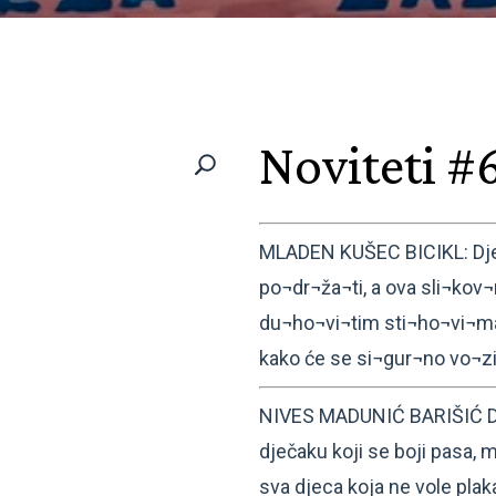
Noviteti #
MLADEN KUŠEC BICIKL: Djeca
po¬dr¬ža¬ti, a ova sli¬ko
du¬ho¬vi¬tim sti¬ho¬vi¬ma,
kako će se si¬gur¬no vo¬zi
NIVES MADUNIĆ BARIŠIĆ DJ
dječaku koji se boji pasa, ma
sva djeca koja ne vole plak