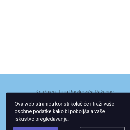
Knjižnica Jurja Barakovića Ražanac
Ražanac XI/2
Ova web stranica koristi kolačiće i traži vaše
23248 Ražanac
osobne podatke kako bi poboljšala vaše
iskustvo pregledavanja.