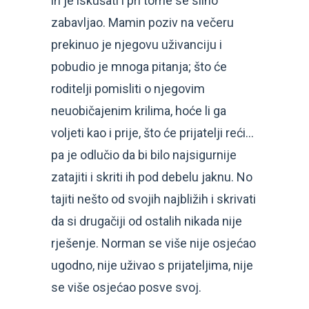
ih je iskušati i pri tome se silno
zabavljao. Mamin poziv na večeru
prekinuo je njegovu uživanciju i
pobudio je mnoga pitanja; što će
roditelji pomisliti o njegovim
neuobičajenim krilima, hoće li ga
voljeti kao i prije, što će prijatelji reći…
pa je odlučio da bi bilo najsigurnije
zatajiti i skriti ih pod debelu jaknu. No
tajiti nešto od svojih najbližih i skrivati
da si drugačiji od ostalih nikada nije
rješenje. Norman se više nije osjećao
ugodno, nije uživao s prijateljima, nije
se više osjećao posve svoj.