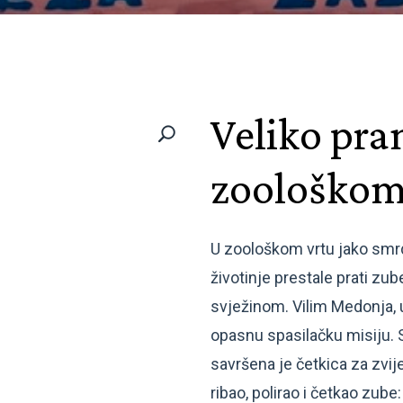
Veliko pra
zoološkom
U zoološkom vrtu jako smrd
životinje prestale prati zub
svježinom. Vilim Medonja, up
opasnu spasilačku misiju. 
savršena je četkica za zvijer
ribao, polirao i četkao zube: