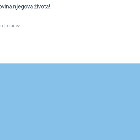
lovina njegova života!
u i mladež