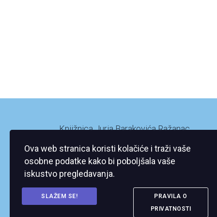
Knjižnica Jurja Barakovića Ražanac
Ražanac XI/2
Ova web stranica koristi kolačiće i traži vaše
23248 Ražanac
osobne podatke kako bi poboljšala vaše
iskustvo pregledavanja.
SLAŽEM SE!
PRAVILA O
PRIVATNOSTI