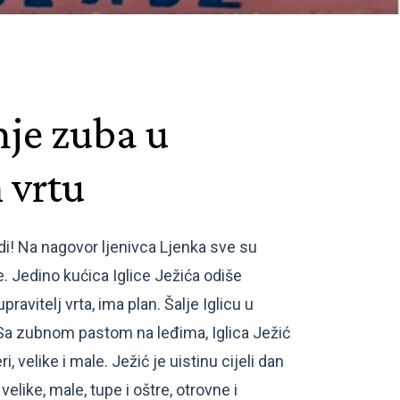
nje zuba u
 vrtu
i! Na nagovor ljenivca Ljenka sve su
e. Jedino kućica Iglice Ježića odiše
ravitelj vrta, ima plan. Šalje Iglicu u
Sa zubnom pastom na leđima, Iglica Ježić
i, velike i male. Ježić je uistinu cijeli dan
 velike, male, tupe i oštre, otrovne i