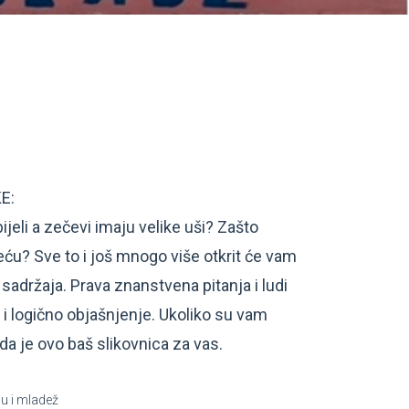
E:
ijeli a zečevi imaju velike uši? Zašto
eću? Sve to i još mnogo više otkrit će vam
sadržaja. Prava znanstvena pitanja i ludi
i i logično objašnjenje. Ukoliko su vam
da je ovo baš slikovnica za vas.
u i mladež