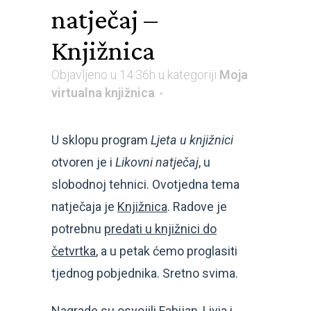
natječaj –
Knjižnica
Objavljeno u 14:36h
u kategoriji
Moja
virtualna knjižnica
U sklopu program
Ljeta u knjižnici
otvoren je i
Likovni natječaj
, u
slobodnoj tehnici. Ovotjedna tema
natječaja je
Knjižnica
. Radove je
potrebnu
predati u knjižnici do
četvrtka
, a u petak ćemo proglasiti
tjednog pobjednika. Sretno svima.
Nagrade su osvojili Fabijan, Livia i