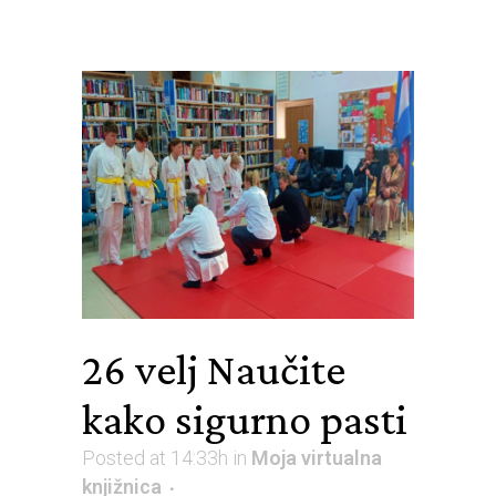
26 velj
Naučite
kako sigurno pasti
Posted at 14:33h
in
Moja virtualna
knjižnica