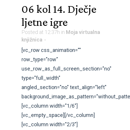
06 kol
14. Dječje
ljetne igre
Posted at 12:37h
in
Moja virtualna
knjižnica
[vc_row css_animation=""
row_type="row"
use_row_as_full_screen_section="no"
type="full_width"
angled_section="no" text_align="left"
background_image_as_pattern="without_patte
[vc_column width="1/6"]
[vc_empty_space][/vc_column]
[vc_column width="2/3"]