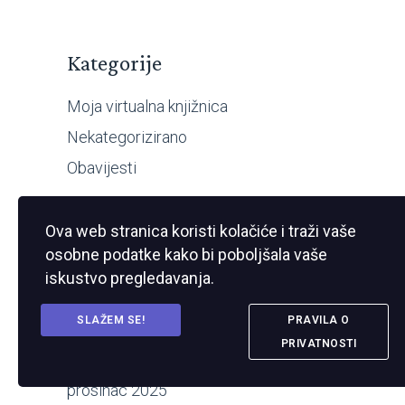
Kategorije
Moja virtualna knjižnica
Nekategorizirano
Obavijesti
Arhiva
Ova web stranica koristi kolačiće i traži vaše
osobne podatke kako bi poboljšala vaše
kolovoz 2026
iskustvo pregledavanja.
srpanj 2026
SLAŽEM SE!
PRAVILA O
travanj 2026
PRIVATNOSTI
veljača 2026
prosinac 2025