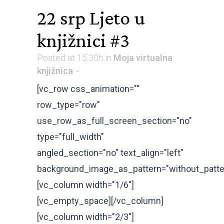
22 srp
Ljeto u
knjižnici #3
Posted at 15:30h
in
Moja virtualna
knjižnica
[vc_row css_animation=""
row_type="row"
use_row_as_full_screen_section="no"
type="full_width"
angled_section="no" text_align="left"
background_image_as_pattern="without_patte
[vc_column width="1/6"]
[vc_empty_space][/vc_column]
[vc_column width="2/3"]