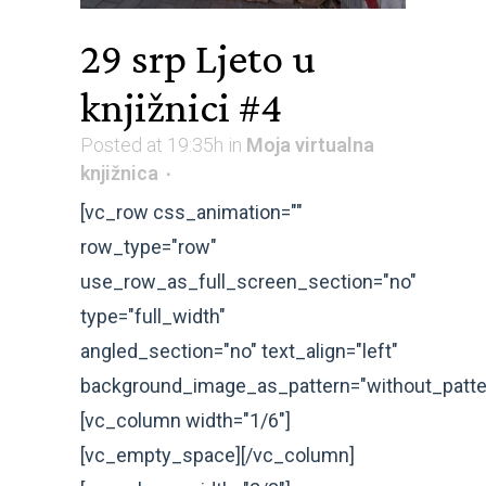
29 srp
Ljeto u
knjižnici #4
Posted at 19:35h
in
Moja virtualna
knjižnica
[vc_row css_animation=""
row_type="row"
use_row_as_full_screen_section="no"
type="full_width"
angled_section="no" text_align="left"
background_image_as_pattern="without_patte
[vc_column width="1/6"]
[vc_empty_space][/vc_column]