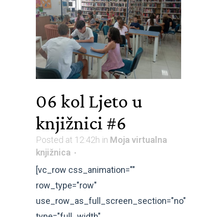
06 kol
Ljeto u
knjižnici #6
Posted at 12:42h
in
Moja virtualna
knjižnica
[vc_row css_animation=""
row_type="row"
use_row_as_full_screen_section="no"
type="full_width"