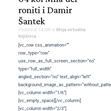
roniti i Damir
Šantek
Posted at 14:28h
in
Moja virtualna
knjižnica
[vc_row css_animation=""
row_type="row"
use_row_as_full_screen_section="no"
type="full_width"
angled_section="no" text_align="left"
background_image_as_pattern="without_patte
[vc_column width="1/6"]
[vc_empty_space][/vc_column]
[vc_column width="2/3"]