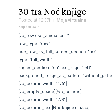
30 tra
Noć knjige
Posted at 12:37h
in
Moja virtualna
knjižnica
[vc_row css_animation=""
row_type="row"
use_row_as_full_screen_section="no"
type="full_width"
angled_section="no" text_align="left"
background_image_as_pattern="without_patte
[vc_column width="1/6"]
[vc_empty_space][/vc_column]
[vc_column width="2/3"]
[vc_column_text]Noć knjige u našoj