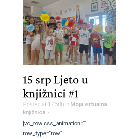
15 srp
Ljeto u
knjižnici #1
Posted at 17:58h
in
Moja virtualna
knjižnica
[vc_row css_animation=""
row_type="row"