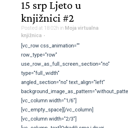
15 srp
Ljeto u
knjižnici #2
Posted at 18:02h
in
Moja virtualna
knjižnica
[vc_row css_animation=""
row_type="row"
use_row_as_full_screen_section="no"
type="full_width"
angled_section="no" text_align="left"
background_image_as_pattern="without_patte
[vc_column width="1/6"]
[vc_empty_space][/vc_column]
[vc_column width="2/3"]
[vc_column_text]Odradili smo i drugi