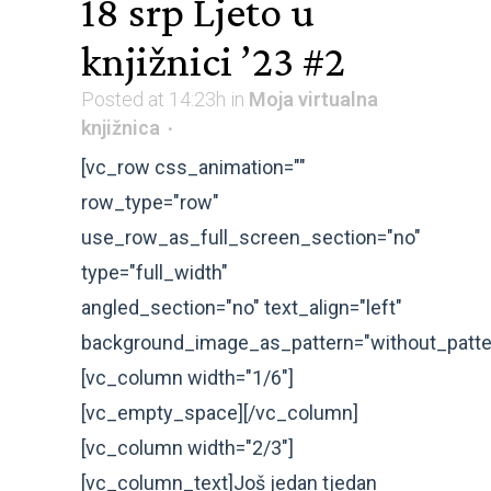
18 srp
Ljeto u
knjižnici ’23 #2
Posted at 14:23h
in
Moja virtualna
knjižnica
[vc_row css_animation=""
row_type="row"
use_row_as_full_screen_section="no"
type="full_width"
angled_section="no" text_align="left"
background_image_as_pattern="without_patte
[vc_column width="1/6"]
[vc_empty_space][/vc_column]
[vc_column width="2/3"]
[vc_column_text]Još jedan tjedan