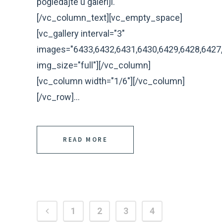
pogledajte u galeriji.
[/vc_column_text][vc_empty_space]
[vc_gallery interval="3"
images="6433,6432,6431,6430,6429,6428,6427,
img_size="full"][/vc_column]
[vc_column width="1/6"][/vc_column]
[/vc_row]...
READ MORE
1
2
3
4