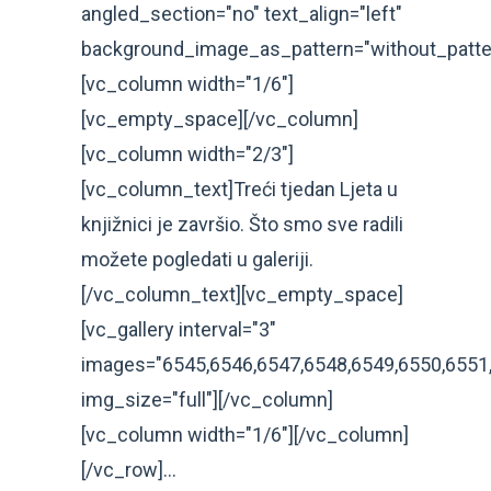
angled_section="no" text_align="left"
background_image_as_pattern="without_patte
[vc_column width="1/6"]
[vc_empty_space][/vc_column]
[vc_column width="2/3"]
[vc_column_text]Treći tjedan Ljeta u
knjižnici je završio. Što smo sve radili
možete pogledati u galeriji.
[/vc_column_text][vc_empty_space]
[vc_gallery interval="3"
images="6545,6546,6547,6548,6549,6550,6551,
img_size="full"][/vc_column]
[vc_column width="1/6"][/vc_column]
[/vc_row]...