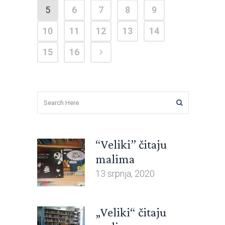
5
6
7
8
9
10
11
12
13
14
15
16
“Veliki” čitaju
malima
13 srpnja, 2020
„Veliki“ čitaju