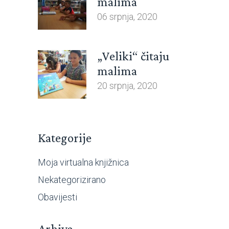
malima
06 srpnja, 2020
„Veliki“ čitaju
malima
20 srpnja, 2020
Kategorije
Moja virtualna knjižnica
Nekategorizirano
Obavijesti
Arhiva