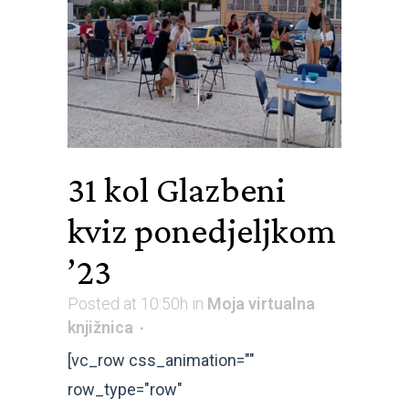
31 kol
Glazbeni
kviz ponedjeljkom
’23
Posted at 10:50h
in
Moja virtualna
knjižnica
[vc_row css_animation=""
row_type="row"