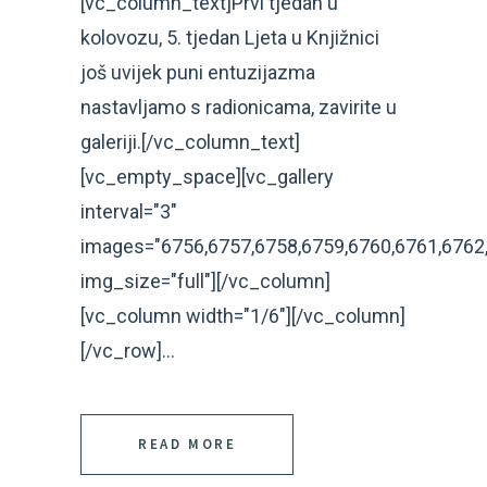
[vc_column_text]Prvi tjedan u
kolovozu, 5. tjedan Ljeta u Knjižnici
još uvijek puni entuzijazma
nastavljamo s radionicama, zavirite u
galeriji.[/vc_column_text]
[vc_empty_space][vc_gallery
interval="3"
images="6756,6757,6758,6759,6760,6761,6762,
img_size="full"][/vc_column]
[vc_column width="1/6"][/vc_column]
[/vc_row]...
READ MORE