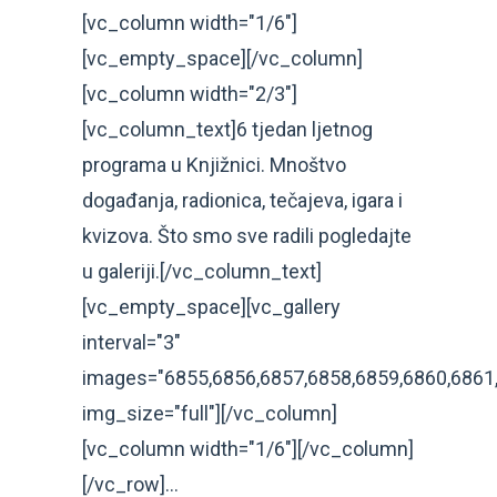
[vc_column width="1/6"]
[vc_empty_space][/vc_column]
[vc_column width="2/3"]
[vc_column_text]6 tjedan ljetnog
programa u Knjižnici. Mnoštvo
događanja, radionica, tečajeva, igara i
kvizova. Što smo sve radili pogledajte
u galeriji.[/vc_column_text]
[vc_empty_space][vc_gallery
interval="3"
images="6855,6856,6857,6858,6859,6860,6861,
img_size="full"][/vc_column]
[vc_column width="1/6"][/vc_column]
[/vc_row]...