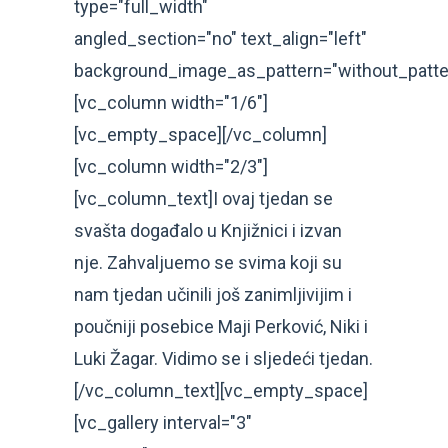
type="full_width"
angled_section="no" text_align="left"
background_image_as_pattern="without_patte
[vc_column width="1/6"]
[vc_empty_space][/vc_column]
[vc_column width="2/3"]
[vc_column_text]I ovaj tjedan se
svašta događalo u Knjižnici i izvan
nje. Zahvaljuemo se svima koji su
nam tjedan učinili još zanimljivijim i
poučniji posebice Maji Perković, Niki i
Luki Žagar. Vidimo se i sljedeći tjedan.
[/vc_column_text][vc_empty_space]
[vc_gallery interval="3"