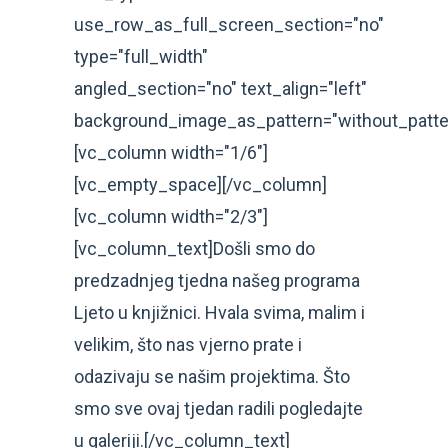
use_row_as_full_screen_section="no"
type="full_width"
angled_section="no" text_align="left"
background_image_as_pattern="without_patte
[vc_column width="1/6"]
[vc_empty_space][/vc_column]
[vc_column width="2/3"]
[vc_column_text]Došli smo do
predzadnjeg tjedna našeg programa
Ljeto u knjižnici. Hvala svima, malim i
velikim, što nas vjerno prate i
odazivaju se našim projektima. Što
smo sve ovaj tjedan radili pogledajte
u galeriji.[/vc_column_text]