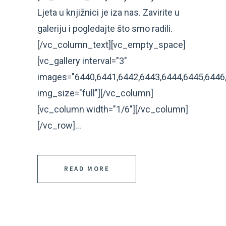
Ljeta u knjižnici je iza nas. Zavirite u
galeriju i pogledajte što smo radili.
[/vc_column_text][vc_empty_space]
[vc_gallery interval="3"
images="6440,6441,6442,6443,6444,6445,6446,
img_size="full"][/vc_column]
[vc_column width="1/6"][/vc_column]
[/vc_row]...
READ MORE