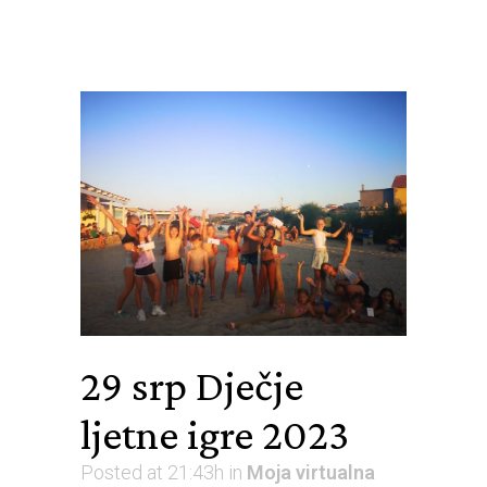
29 srp
Dječje
ljetne igre 2023
Posted at 21:43h
in
Moja virtualna