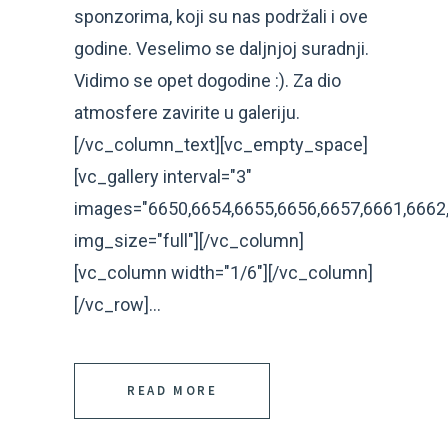
sponzorima, koji su nas podržali i ove
godine. Veselimo se daljnjoj suradnji.
Vidimo se opet dogodine :). Za dio
atmosfere zavirite u galeriju.
[/vc_column_text][vc_empty_space]
[vc_gallery interval="3"
images="6650,6654,6655,6656,6657,6661,6662,
img_size="full"][/vc_column]
[vc_column width="1/6"][/vc_column]
[/vc_row]...
READ MORE