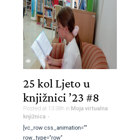
25 kol
Ljeto u
knjižnici ’23 #8
Posted at 13:38h
in
Moja virtualna
knjižnica
[vc_row css_animation=""
row_type="row"