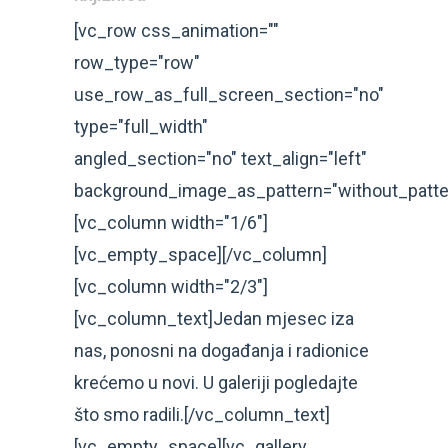
[vc_row css_animation=""
row_type="row"
use_row_as_full_screen_section="no"
type="full_width"
angled_section="no" text_align="left"
background_image_as_pattern="without_patte
[vc_column width="1/6"]
[vc_empty_space][/vc_column]
[vc_column width="2/3"]
[vc_column_text]Jedan mjesec iza
nas, ponosni na događanja i radionice
krećemo u novi. U galeriji pogledajte
što smo radili.[/vc_column_text]
[vc_empty_space][vc_gallery