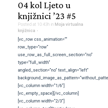
04 kol
Ljeto u
knjižnici ’23 #5
Posted at 10:43h
in
Moja virtualna
knjižnica
[vc_row css_animation=""
row_type="row"
use_row_as_full_screen_section="no"
type="full_width"
angled_section="no" text_align="left"
background_image_as_pattern="without_patte
[vc_column width="1/6"]
[vc_empty_space][/vc_column]
[vc_column width="2/3"]