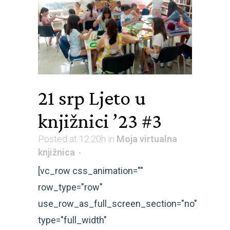
21 srp
Ljeto u
knjižnici ’23 #3
Posted at 12:20h
in
Moja virtualna
knjižnica
[vc_row css_animation=""
row_type="row"
use_row_as_full_screen_section="no"
type="full_width"