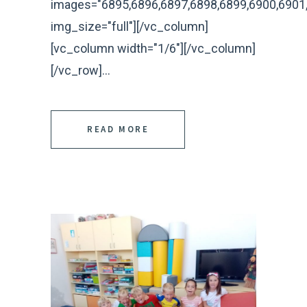
images="6895,6896,6897,6898,6899,6900,6901,
img_size="full"][/vc_column]
[vc_column width="1/6"][/vc_column]
[/vc_row]...
READ MORE