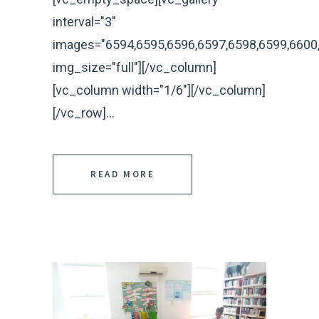
interval="3"
images="6594,6595,6596,6597,6598,6599,6600,
img_size="full"][/vc_column]
[vc_column width="1/6"][/vc_column]
[/vc_row]...
READ MORE