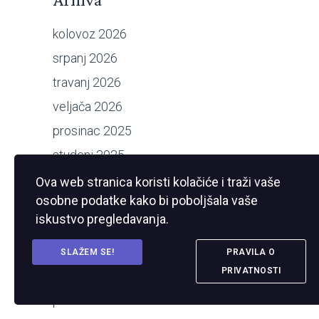
kolovoz 2026
srpanj 2026
travanj 2026
veljača 2026
prosinac 2025
studeni 2025
kolovoz 2025
Ova web stranica koristi kolačiće i traži vaše
osobne podatke kako bi poboljšala vaše
srpanj 2025
iskustvo pregledavanja.
svibanj 2025
ožujak 2025
SLAŽEM SE!
PRAVILA O
PRIVATNOSTI
veljača 2025
prosinac 2024