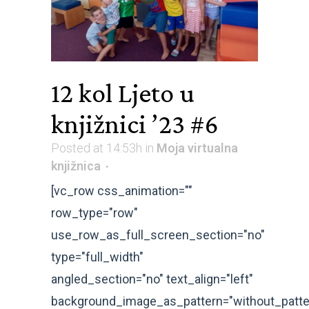
12 kol
Ljeto u
knjižnici ’23 #6
Posted at 14:53h
in
Moja virtualna
knjižnica
[vc_row css_animation=""
row_type="row"
use_row_as_full_screen_section="no"
type="full_width"
angled_section="no" text_align="left"
background_image_as_pattern="without_patte