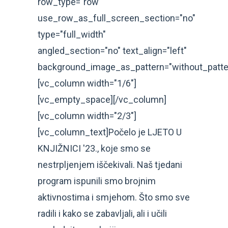
row_type="row"
use_row_as_full_screen_section="no"
type="full_width"
angled_section="no" text_align="left"
background_image_as_pattern="without_patte
[vc_column width="1/6"]
[vc_empty_space][/vc_column]
[vc_column width="2/3"]
[vc_column_text]Počelo je LJETO U
KNJIŽNICI '23., koje smo se
nestrpljenjem iščekivali. Naš tjedani
program ispunili smo brojnim
aktivnostima i smjehom. Što smo sve
radili i kako se zabavljali, ali i učili