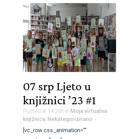
07 srp
Ljeto u
knjižnici ’23 #1
Posted at 14:26h
in
Moja virtualna
knjižnica
,
Nekategorizirano
[vc_row css_animation=""