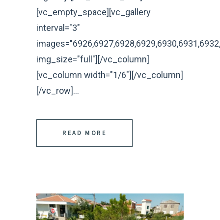
[vc_empty_space][vc_gallery
interval="3"
images="6926,6927,6928,6929,6930,6931,6932,
img_size="full"][/vc_column]
[vc_column width="1/6"][/vc_column]
[/vc_row]...
READ MORE