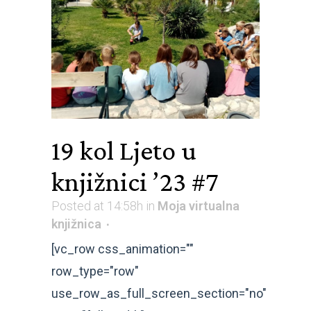
19 kol
Ljeto u
knjižnici ’23 #7
Posted at 14:58h
in
Moja virtualna
knjižnica
[vc_row css_animation=""
row_type="row"
use_row_as_full_screen_section="no"