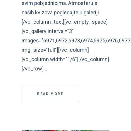
svim pobjednicima. Atmosferu s
naših kvizova pogledajte u galeriji.
[/vc_column_text][vc_empty_space]
[vc_gallery interval="3"
images="6971,6972,6973,6974,6975,6976,6977
img_size="full"][/vc_column]
[vc_column width="1/6"][/vc_column]
[/vc_row]...
READ MORE