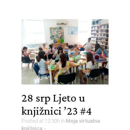
28 srp
Ljeto u
knjižnici ’23 #4
Posted at 12:30h
in
Moja virtualna
knjižnica