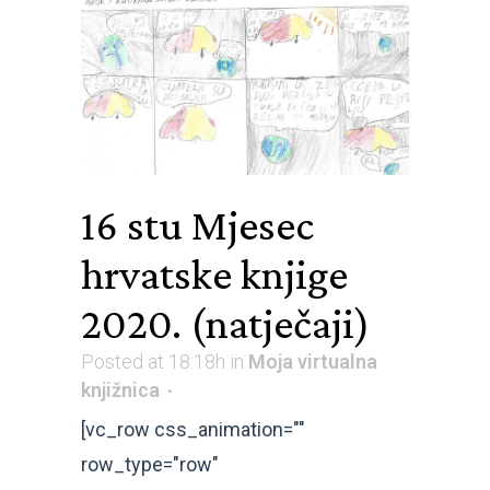
16 stu
Mjesec
hrvatske knjige
2020. (natječaji)
Posted at 18:18h
in
Moja virtualna
knjižnica
[vc_row css_animation=""
row_type="row"