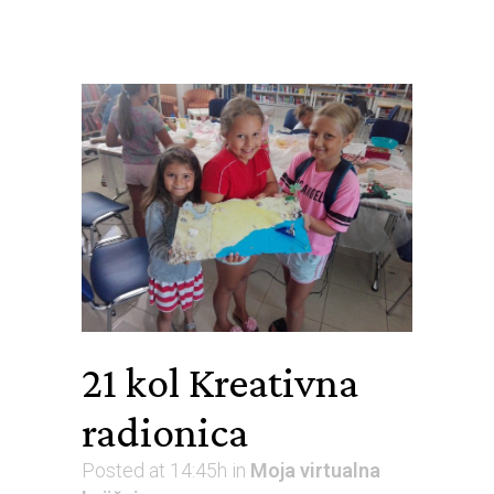
21 kol
Kreativna
radionica
Posted at 14:45h
in
Moja virtualna