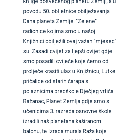
knjige posvećenog planetu Zemlji, a u
povodu 50. obljetnice obilježavanja
Dana planeta Zemlje. "Zelene"
radionice kojima smo u našoj
Knjižnici obilježili ovaj važan "mjesec"
su: Zasadi cvijet za ljepši cvijet gdje
smo posadili cvijeće koje ćemo od
proljeće krasiti ulaz u Knjižnicu, Lutke
pričalice od starih čarapa s
polaznicima predškole Dječjeg vrtića
Ražanac, Planet Zemlja gdje smo s
učenicima 3. razreda osnovne škole
izradili naš planetana kaširanom
balonu, te Izrada murala Raža koje