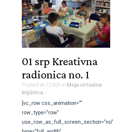
01 srp
Kreativna
radionica no. 1
Posted at 13:56h
in
Moja virtualna
knjižnica
[vc_row css_animation=""
row_type="row"
use_row_as_full_screen_section="no"
type="full_width"