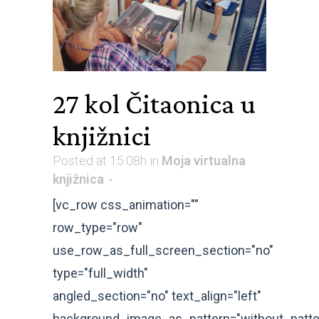
27 kol
Čitaonica u
knjižnici
Posted at 15:08h
in
Moja virtualna
knjižnica
[vc_row css_animation=""
row_type="row"
use_row_as_full_screen_section="no"
type="full_width"
angled_section="no" text_align="left"
background_image_as_pattern="without_patte