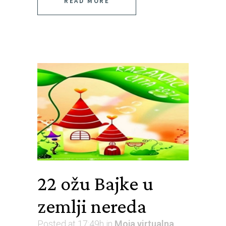
READ MORE
22 ožu
Bajke u
zemlji nereda
Posted at 17:49h
in
Moja virtualna