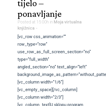
tijelo –
ponavljanje
Posted at 15:00h
in
Moja virtualna
knjižnica
[vc_row css_animation=""
row_type="row"
use_row_as_full_screen_section="no"
type="full_width"
angled_section="no" text_align="left"
background_image_as_pattern="without_patte
[vc_column width="1/6"]
[vc_empty_space][/vc_column]
[vc_column width="2/3"]
[vc_column_text]U sklopu program