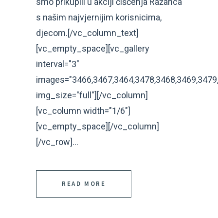
smo prikupili u akciji čišćenja Ražanca
s našim najvjernijim korisnicima,
djecom.[/vc_column_text]
[vc_empty_space][vc_gallery
interval="3"
images="3466,3467,3464,3478,3468,3469,3479,
img_size="full"][/vc_column]
[vc_column width="1/6"]
[vc_empty_space][/vc_column]
[/vc_row]...
READ MORE