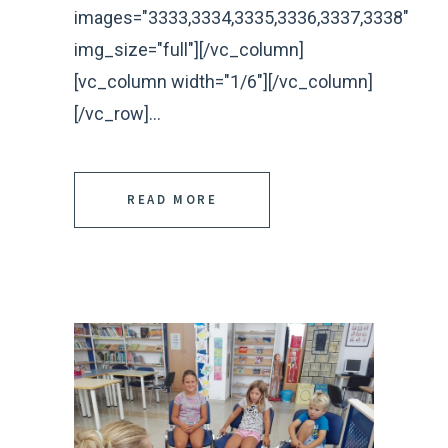
images="3333,3334,3335,3336,3337,3338"
img_size="full"][/vc_column]
[vc_column width="1/6"][/vc_column]
[/vc_row]...
READ MORE