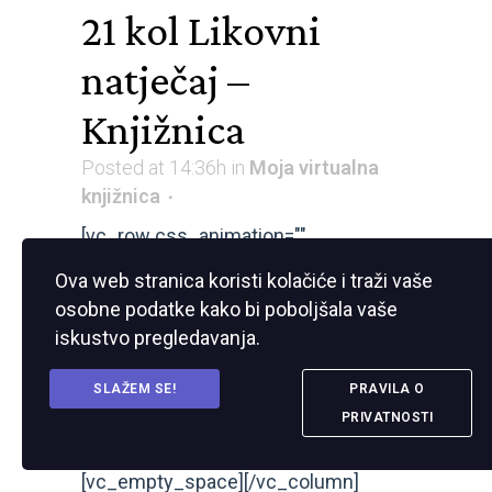
21 kol
Likovni
natječaj –
Knjižnica
Posted at 14:36h
in
Moja virtualna
knjižnica
[vc_row css_animation=""
row_type="row"
Ova web stranica koristi kolačiće i traži vaše
use_row_as_full_screen_section="no"
osobne podatke kako bi poboljšala vaše
iskustvo pregledavanja.
type="full_width"
angled_section="no" text_align="left"
SLAŽEM SE!
PRAVILA O
background_image_as_pattern="without_patte
PRIVATNOSTI
[vc_column width="1/6"]
[vc_empty_space][/vc_column]