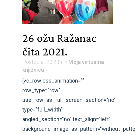
26 ožu
Ražanac
čita 2021.
Posted at 20:23h
in
Moja virtualna
knjižnica
[vc_row css_animation=""
row_type="row"
use_row_as_full_screen_section="no"
type="full_width"
angled_section="no" text_align="left"
background_image_as_pattern="without_patte