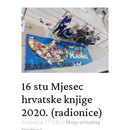
16 stu
Mjesec
hrvatske knjige
2020. (radionice)
Posted at 17:53h
in
Moja virtualna
knjižnica