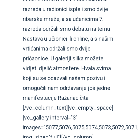
razreda u radionici ispleli smo dvije
ribarske mreže, a sa učenicima 7.
razreda održali smo debatu na temu
Nastava u učionici ili online, a s našim
vrtićanima održali smo dvije
pričaonice. U galeriji slika možete
vidjeti djelić atmosfere. Hvala svima
koji su se odazvali našem pozivu i
omogućili nam održavanje još jedne
manifestacije Ražanac čita.
[/vc_column_text][vc_empty_space]
[vc_gallery interval="3"
images="5077,5076,5075,5074,5073,5072,5071
img_size="full"][/vc_column]