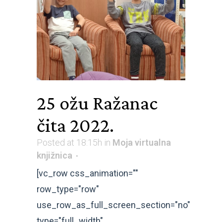
25 ožu
Ražanac
čita 2022.
Posted at 18:15h
in
Moja virtualna
knjižnica
[vc_row css_animation=""
row_type="row"
use_row_as_full_screen_section="no"
type="full_width"