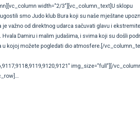
mn][vc_column width="2/3"][vc_column_text]U sklopu
 ugostili smo Judo klub Bura koji su naše mještane upozn
 je važno od direktnog udarca sačuvati glavu i ekstremite
. Hvala Damiru i malim judašima, i svima koji su došli podr
ija u kojoj možete pogledati dio atmosfere.[/vc_column_te
9117,9118,9119,9120,9121" img_size="full"][/vc_colum
_row]...