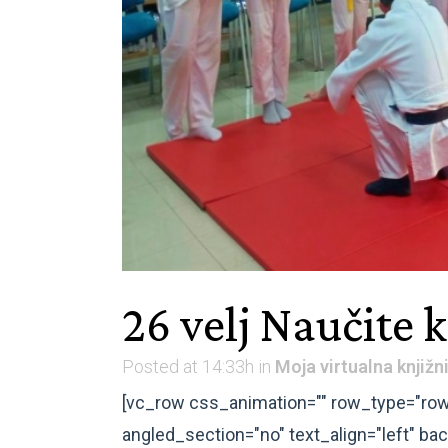
26 velj
Naučite k
Posted at 14:33h
in
Moja virtualna knjižn
[vc_row css_animation="" row_type="row
angled_section="no" text_align="left" 