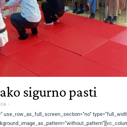
ako sigurno pasti
ica
" use_row_as_full_screen_section="no" type="full_widt
background_image_as_pattern="without_pattern"][vc_col