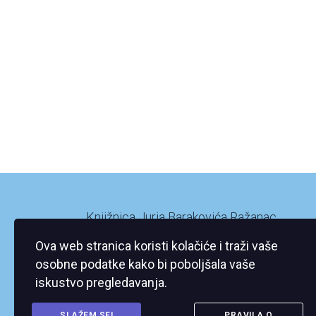
Knjižnica Jurja Barakovića Ražanac
Ražanac XI/2
Ova web stranica koristi kolačiće i traži vaše
23248 Ražanac
osobne podatke kako bi poboljšala vaše
iskustvo pregledavanja.
SLAŽEM SE!
PRAVILA O