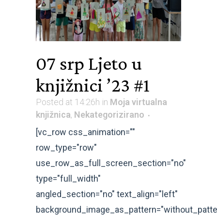
07 srp
Ljeto u
knjižnici ’23 #1
Posted at 14:26h
in
Moja virtualna
knjižnica
,
Nekategorizirano
[vc_row css_animation=""
row_type="row"
use_row_as_full_screen_section="no"
type="full_width"
angled_section="no" text_align="left"
background_image_as_pattern="without_patte