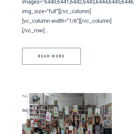
images="6440,6441,6442,6443,6444,6445,6446,
img_size="full"][/vc_column]
[vc_column width="1/6"][/vc_column]
[/vc_row]...
READ MORE