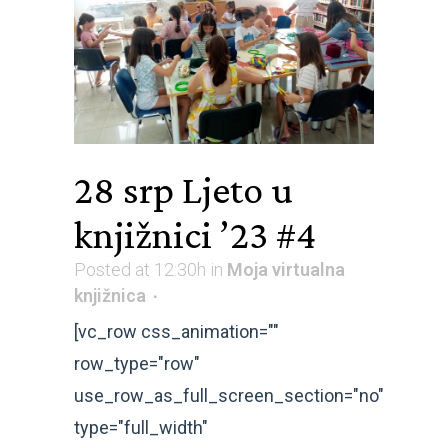
28 srp
Ljeto u
knjižnici ’23 #4
Posted at 12:30h
in
Moja virtualna
knjižnica
[vc_row css_animation=""
row_type="row"
use_row_as_full_screen_section="no"
type="full_width"