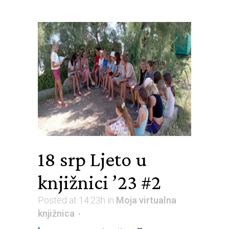
18 srp
Ljeto u
knjižnici ’23 #2
Posted at 14:23h
in
Moja virtualna
knjižnica