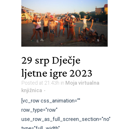
29 srp
Dječje
ljetne igre 2023
Posted at 21:43h
in
Moja virtualna
knjižnica
[vc_row css_animation=""
row_type="row"
use_row_as_full_screen_section="no"
type="full_width"