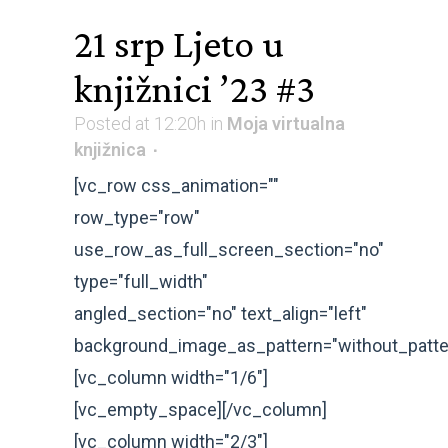
21 srp
Ljeto u
knjižnici ’23 #3
Posted at 12:20h
in
Moja virtualna
knjižnica
[vc_row css_animation=""
row_type="row"
use_row_as_full_screen_section="no"
type="full_width"
angled_section="no" text_align="left"
background_image_as_pattern="without_patte
[vc_column width="1/6"]
[vc_empty_space][/vc_column]
[vc_column width="2/3"]