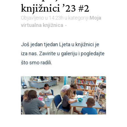
knjižnici ’23 #2
Objavljeno u 14:23h
u kategoriji
Moja
virtualna knjižnica
Još jedan tjedan Ljeta u knjižnici je
iza nas. Zavirite u galeriju i pogledajte
što smo radili.