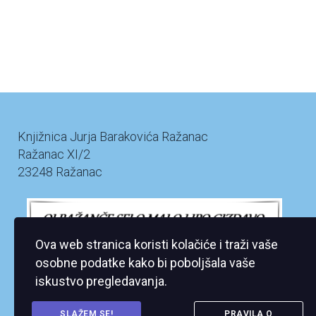
Knjižnica Jurja Barakovića Ražanac
Ražanac XI/2
23248 Ražanac
Ova web stranica koristi kolačiće i traži vaše
osobne podatke kako bi poboljšala vaše
iskustvo pregledavanja.
SLAŽEM SE!
PRAVILA O