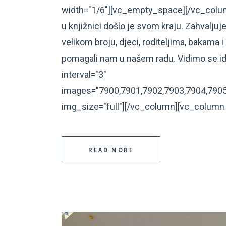
width="1/6"][vc_empty_space][/vc_colum
u knjižnici došlo je svom kraju. Zahvaljuj
velikom broju, djeci, roditeljima, bakama i 
pomagali nam u našem radu. Vidimo se i
interval="3"
images="7900,7901,7902,7903,7904,7905
img_size="full"][/vc_column][vc_column 
READ MORE