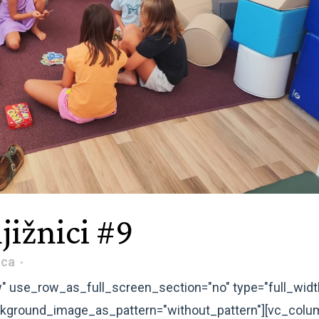
jižnici #9
ica
" use_row_as_full_screen_section="no" type="full_widt
background_image_as_pattern="without_pattern"][vc_col