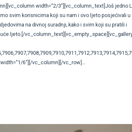
n][vc_column width="2/3"][vc_column_text]Još jedno L
emo svim korisnicima koji su nam i ovo ljeto posjećivali u
djedovima na divnoj suradnji, kako i svim koji su pratili i
duće ljeto.[/vc_column_text][vc_empty_space][vc_galler
,7906,7907,7908,7909,7910,7911,7912,7913,7914,7915,7
width="1/6"][/vc_column][/vc_row]...