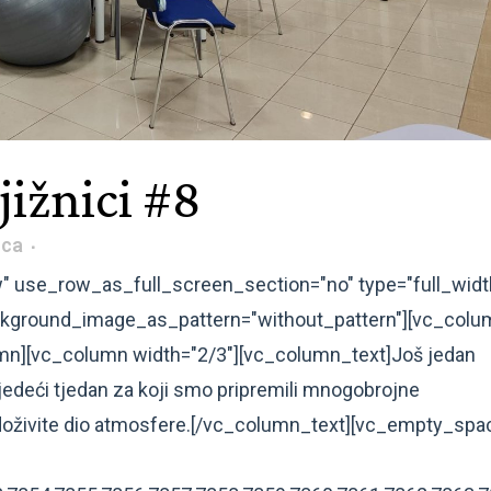
jižnici #8
ica
" use_row_as_full_screen_section="no" type="full_widt
background_image_as_pattern="without_pattern"][vc_col
mn][vc_column width="2/3"][vc_column_text]Još jedan
ljedeći tjedan za koji smo pripremili mnogobrojne
u i doživite dio atmosfere.[/vc_column_text][vc_empty_spa