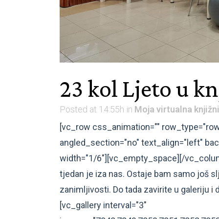
23 kol
Ljeto u kn
Posted at 14:55h
in
Moja virtualna knjižn
[vc_row css_animation="" row_type="row
angled_section="no" text_align="left" 
width="1/6"][vc_empty_space][/vc_colu
tjedan je iza nas. Ostaje bam samo još s
zanimljivosti. Do tada zavirite u galerij
[vc_gallery interval="3"