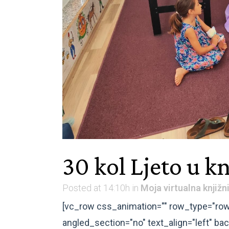
30 kol
Ljeto u kn
Posted at 14:10h
in
Moja virtualna knjižn
[vc_row css_animation="" row_type="row
angled_section="no" text_align="left" 