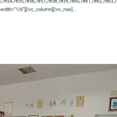
,7854,7855,7856,7857,7858,7859,7860,7861,7862,7863,7
width="1/6"][/vc_column][/vc_row]...