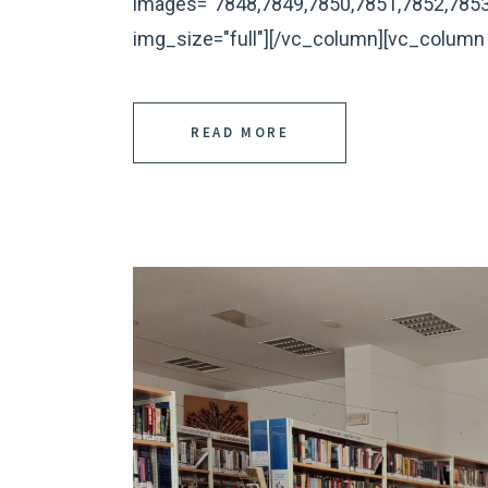
images="7848,7849,7850,7851,7852,7853
img_size="full"][/vc_column][vc_column 
READ MORE