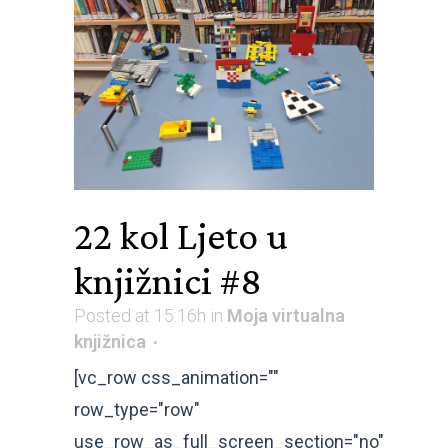
22 kol
Ljeto u
knjižnici #8
Posted at 15:16h
in
Moja virtualna
knjižnica
[vc_row css_animation=""
row_type="row"
use_row_as_full_screen_section="no"