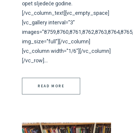
opet sljedeće godine.
[/vc_column_text][vc_empty_space]
[vc_gallery interval="3"
images="8759,8760,8761,8762,8763,8764,8765
img_size="full"][/vc_column]
[vc_column width="1/6"][/vc_column]
[/vc_row]...
READ MORE