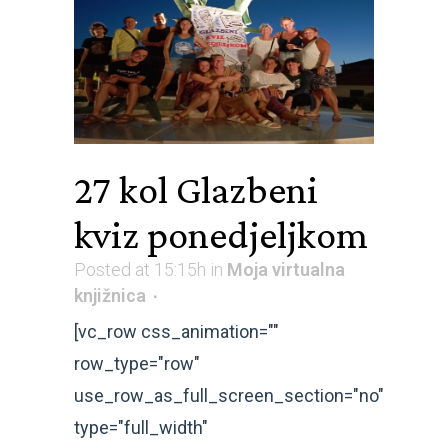
27 kol
Glazbeni
kviz ponedjeljkom
Posted at 15:15h
in
Moja virtualna
knjižnica
[vc_row css_animation=""
row_type="row"
use_row_as_full_screen_section="no"
type="full_width"