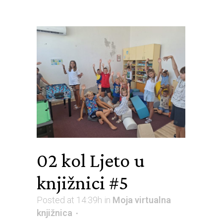
02 kol
Ljeto u
knjižnici #5
Posted at 14:39h
in
Moja virtualna
knjižnica