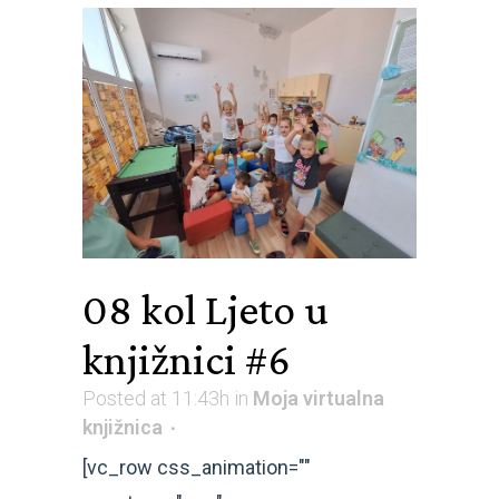
08 kol
Ljeto u
knjižnici #6
Posted at 11:43h
in
Moja virtualna
knjižnica
[vc_row css_animation=""