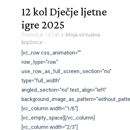
12 kol
Dječje ljetne
igre 2025
Posted at 14:24h
in
Moja virtualna
knjižnica
[vc_row css_animation=""
row_type="row"
use_row_as_full_screen_section="no"
type="full_width"
angled_section="no" text_align="left"
background_image_as_pattern="without_patte
[vc_column width="1/6"]
[vc_empty_space][/vc_column]
[vc_column width="2/3"]