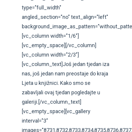
type="full_width"
angled_section="no" text_align="left"
background_image_as_pattern="without_patte
[vc_column width="1/6"]
[vc_empty_space][/vc_column]
[vc_column width="2/3"]
[vc_column_text]Još jedan tjedan iza
nas, još jedan nam preostaje do kraja
Ljeta u knjižnici. Kako smo se
zabavljali ovaj tjedan pogledajte u
galeriji.[/vc_column_text]
[vc_empty_space][vc_gallery
interval="3"
images="8731,8732,8733,8734,8735,8736,8737,