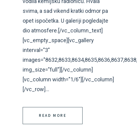
vodila kemijsku radionicu. Hvala
svima, a sad vikend kratki odmor pa
opet ispočetka. U galeriji pogledajte
dio atmosfere.[/vc_column_text]
[vc_empty_space][vc_gallery
interval="3"
images="8632,8633,8634,8635,8636,8637,8638,
img_size="full"][/vc_column]
[vc_column width="1/6"][/vc_column]
[/vc_row]...
READ MORE