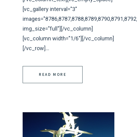
[vc_gallery interval="3"
images="8786,8787,8788,8789,8790,8791,8792,
img_size="full"][/vc_column]
[vc_column width="1/6"][/vc_column]
[/vc_row]...
READ MORE