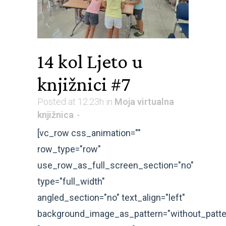
14 kol
Ljeto u
knjižnici #7
Posted at 12:23h
in
Moja virtualna
knjižnica
[vc_row css_animation=""
row_type="row"
use_row_as_full_screen_section="no"
type="full_width"
angled_section="no" text_align="left"
background_image_as_pattern="without_patte