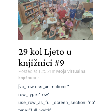
29 kol
Ljeto u
knjižnici #9
Posted at 12:55h
in
Moja virtualna
knjižnica
[vc_row css_animation=""
row_type="row"
use_row_as_full_screen_section="no"
type="full_width"