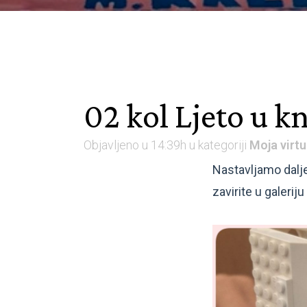
02 kol
Ljeto u kn
Objavljeno u 14:39h
u kategoriji
Moja virtu
Nastavljamo dalje
zavirite u galerij