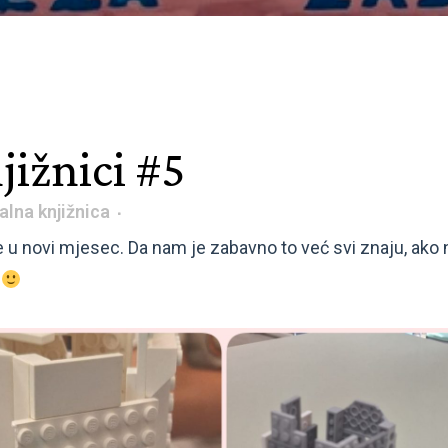
jižnici #5
alna knjižnica
 u novi mjesec. Da nam je zabavno to već svi znaju, ako n
u