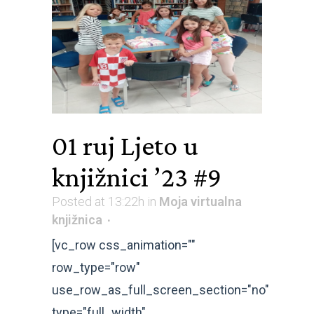
01 ruj
Ljeto u
knjižnici ’23 #9
Posted at 13:22h
in
Moja virtualna
knjižnica
[vc_row css_animation=""
row_type="row"
use_row_as_full_screen_section="no"
type="full_width"