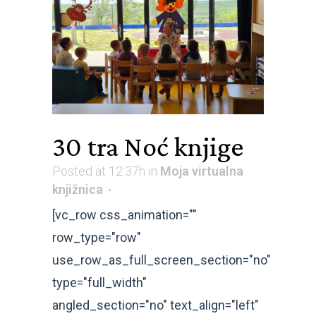
30 tra
Noć knjige
Posted at 12:37h
in
Moja virtualna
knjižnica
[vc_row css_animation=""
row_type="row"
use_row_as_full_screen_section="no"
type="full_width"
angled_section="no" text_align="left"