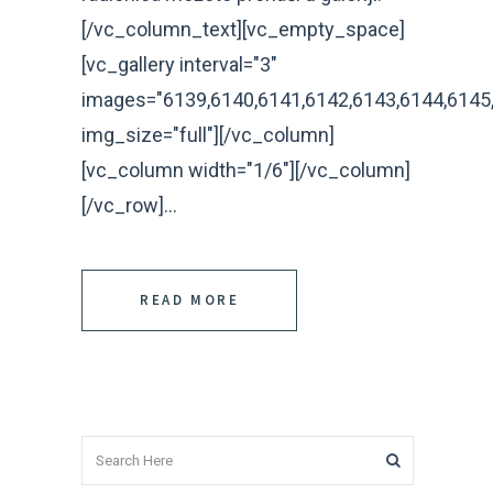
[/vc_column_text][vc_empty_space]
[vc_gallery interval="3"
images="6139,6140,6141,6142,6143,6144,6145
img_size="full"][/vc_column]
[vc_column width="1/6"][/vc_column]
[/vc_row]...
READ MORE