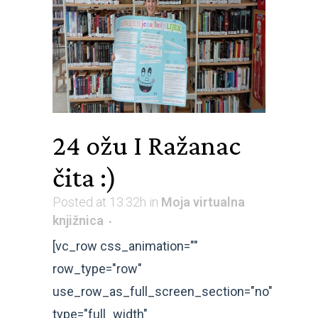
24 ožu
I Ražanac
čita :)
Posted at 13:32h
in
Moja virtualna
knjižnica
[vc_row css_animation=""
row_type="row"
use_row_as_full_screen_section="no"
type="full_width"