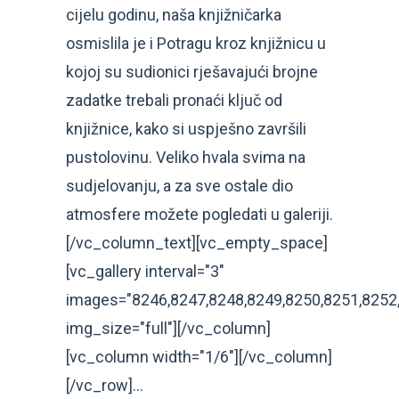
cijelu godinu, naša knjižničarka
osmislila je i Potragu kroz knjižnicu u
kojoj su sudionici rješavajući brojne
zadatke trebali pronaći ključ od
knjižnice, kako si uspješno završili
pustolovinu. Veliko hvala svima na
sudjelovanju, a za sve ostale dio
atmosfere možete pogledati u galeriji.
[/vc_column_text][vc_empty_space]
[vc_gallery interval="3"
images="8246,8247,8248,8249,8250,8251,8252
img_size="full"][/vc_column]
[vc_column width="1/6"][/vc_column]
[/vc_row]...