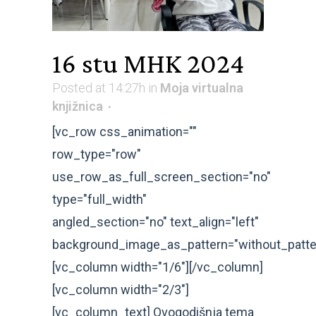
16 stu
MHK 2024
Posted at 14:27h
in
Moja virtualna
knjižnica
[vc_row css_animation=""
row_type="row"
use_row_as_full_screen_section="no"
type="full_width"
angled_section="no" text_align="left"
background_image_as_pattern="without_patte
[vc_column width="1/6"][/vc_column]
[vc_column width="2/3"]
[vc_column_text] Ovogodišnja tema