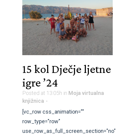
15 kol
Dječje ljetne
igre ’24
Posted at 13:05h
in
Moja virtualna
knjižnica
[vc_row css_animation=""
row_type="row"
use_row_as_full_screen_section="no"