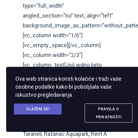
type="full_width"
angled_section="no" text_align="left"
background_image_as_pattern="without_patte
[vc_column width="1/6"]
[vc_empty_space][/vc_column]
[vc_column width="2/3"]
[vc_column_text]Još jedno ljeto
prošlo nam je uz dječje ljetne Igre.
Ova web stranica koristi kolačiće i traži vaše
Pogledajte kako smo se zabavljali ,
osobne podatke kako bi poboljšala vaše
navijali i osvajali nagrade kror tri dana.
iskustvo pregledavanja.
Zahvaljujemo našim sponzorima
SLAŽEM SE!
PRAVILA O
(Fast Food Bare, Palačinkarnica Sweet
PRIVATNOSTI
House, Fast Food El Patron, Fast Food
Taraneli, Ražanac Aquapark, Rent A