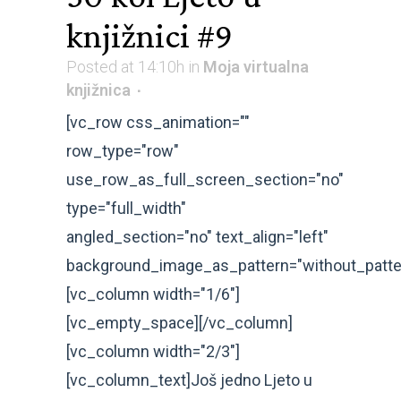
knjižnici #9
Posted at 14:10h
in
Moja virtualna
knjižnica
[vc_row css_animation=""
row_type="row"
use_row_as_full_screen_section="no"
type="full_width"
angled_section="no" text_align="left"
background_image_as_pattern="without_patte
[vc_column width="1/6"]
[vc_empty_space][/vc_column]
[vc_column width="2/3"]
[vc_column_text]Još jedno Ljeto u