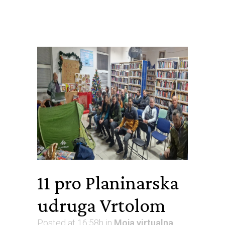
11 pro
Planinarska
udruga Vrtolom
Posted at 16:58h
in
Moja virtualna