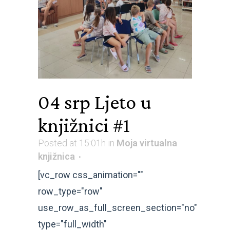
04 srp
Ljeto u
knjižnici #1
Posted at 15:01h
in
Moja virtualna
knjižnica
[vc_row css_animation=""
row_type="row"
use_row_as_full_screen_section="no"
type="full_width"