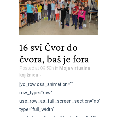
16 svi
Čvor do
čvora, baš je fora
Posted at 09:58h
in
Moja virtualna
knjižnica
[vc_row css_animation=""
row_type="row"
use_row_as_full_screen_section="no"
type="full_width"