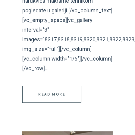
narukvica makrame tehnikom
pogledate u galeriji.[/vc_column_text]
[vc_empty_space][vc_gallery
interval="3"
images="8317,8318,8319,8320,8321,8322,8323
img_size="full"][/vc_column]
[vc_column width="1/6"][/vc_column]
[/vc_row]...
READ MORE