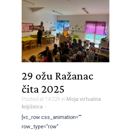
29 ožu
Ražanac
čita 2025
Posted at 14:22h
in
Moja virtualna
knjižnica
[vc_row css_animation=""
row_type="row"