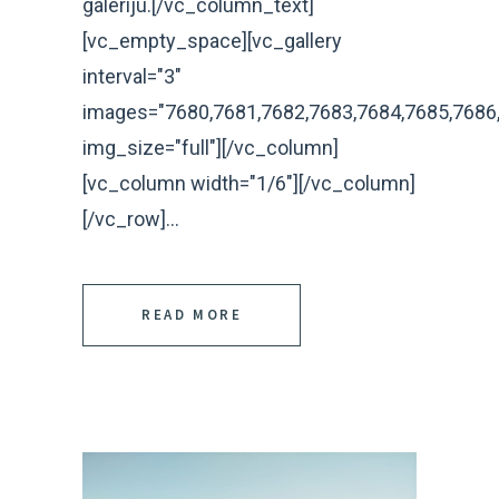
galeriju.[/vc_column_text]
[vc_empty_space][vc_gallery
interval="3"
images="7680,7681,7682,7683,7684,7685,7686,
img_size="full"][/vc_column]
[vc_column width="1/6"][/vc_column]
[/vc_row]...
READ MORE