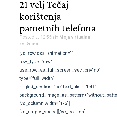
21 velj
Tečaj
korištenja
pametnih telefona
Posted at 12:56h
in
Moja virtualna
knjižnica
[vc_row css_animation=""
row_type="row"
use_row_as_full_screen_section="no"
type="full_width"
angled_section="no" text_align="left"
background_image_as_pattern="without_patte
[vc_column width="1/6"]
[vc_empty_space][/vc_column]