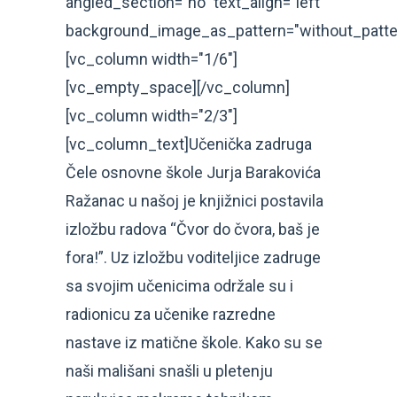
angled_section="no" text_align="left"
background_image_as_pattern="without_patte
[vc_column width="1/6"]
[vc_empty_space][/vc_column]
[vc_column width="2/3"]
[vc_column_text]Učenička zadruga
Čele osnovne škole Jurja Barakovića
Ražanac u našoj je knjižnici postavila
izložbu radova “Čvor do čvora, baš je
fora!”. Uz izložbu voditeljice zadruge
sa svojim učenicima održale su i
radionicu za učenike razredne
nastave iz matične škole. Kako su se
naši mališani snašli u pletenju