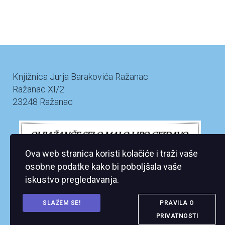
Knjižnica Jurja Barakovića Ražanac
Ražanac XI/2
23248 Ražanac
Ova web stranica koristi kolačiće i traži vaše
osobne podatke kako bi poboljšala vaše
iskustvo pregledavanja.
SLAŽEM SE!
PRAVILA O
PRIVATNOSTI