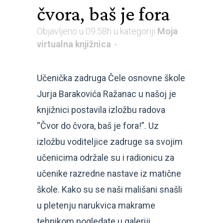
čvora, baš je fora
Objavljeno u 09:58h
u kategoriji
Moja
virtualna knjižnica
Učenička zadruga Čele osnovne škole
Jurja Barakovića Ražanac u našoj je
knjižnici postavila izložbu radova
“Čvor do čvora, baš je fora!”. Uz
izložbu voditeljice zadruge sa svojim
učenicima održale su i radionicu za
učenike razredne nastave iz matične
škole. Kako su se naši mališani snašli
u pletenju narukvica makrame
tehnikom pogledate u galeriji.