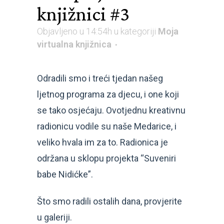
knjižnici #3
Objavljeno u 14:54h
u kategoriji
Moja
virtualna knjižnica
Odradili smo i treći tjedan našeg
ljetnog programa za djecu, i one koji
se tako osjećaju. Ovotjednu kreativnu
radionicu vodile su naše Medarice, i
veliko hvala im za to. Radionica je
održana u sklopu projekta “Suveniri
babe Nidićke”.
Što smo radili ostalih dana, provjerite
u galeriji.