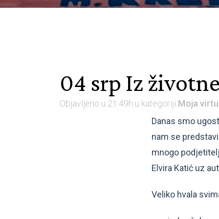
04 srp
Iz životn
Objavljeno u 21:49h
u kategoriji
Moja virtu
Danas smo ugostil
nam se predstavil
mnogo podjetitelj
Elvira Katić uz au
Veliko hvala svim