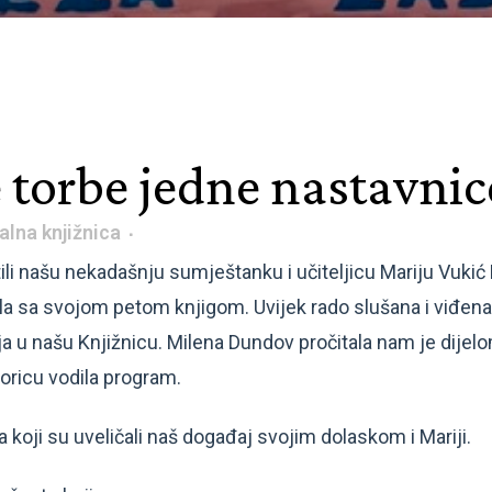
e torbe jedne nastavnic
alna knjižnica
i našu nekadašnju sumještanku i učiteljicu Mariju Vukić 
a sa svojom petom knjigom. Uvijek rado slušana i viđena 
a u našu Knjižnicu. Milena Dundov pročitala nam je dijelom
toricu vodila program.
a koji su uveličali naš događaj svojim dolaskom i Mariji.