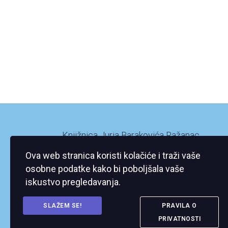
Knjižnica Jurja Barakovića Ražanac
Ražanac XI/2
Ova web stranica koristi kolačiće i traži vaše
23248 Ražanac
osobne podatke kako bi poboljšala vaše
iskustvo pregledavanja.
SLAŽEM SE!
PRAVILA O
PRIVATNOSTI