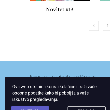
Novitet #13
1
Knjižnica Jurja Barakovića Ražanac
Ražanac XI/2
Ova web stranica koristi kolačiće i traži vaše
23248 Ražanac
osobne podatke kako bi poboljšala vaše
iskustvo pregledavanja.