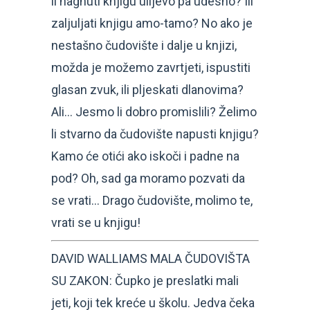
li nagnuti knjigu ulijevo pa udesno? Ili
zaljuljati knjigu amo-tamo? No ako je
nestašno čudovište i dalje u knjizi,
možda je možemo zavrtjeti, ispustiti
glasan zvuk, ili pljeskati dlanovima?
Ali… Jesmo li dobro promislili? Želimo
li stvarno da čudovište napusti knjigu?
Kamo će otići ako iskoči i padne na
pod? Oh, sad ga moramo pozvati da
se vrati… Drago čudovište, molimo te,
vrati se u knjigu!
DAVID WALLIAMS MALA ČUDOVIŠTA
SU ZAKON: Čupko je preslatki mali
jeti, koji tek kreće u školu. Jedva čeka