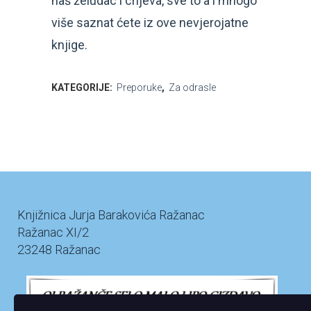
naš želudac i crijeva, sve to a i mnogo
više saznat ćete iz ove nevjerojatne
knjige.
KATEGORIJE:
Preporuke
,
Za odrasle
Knjižnica Jurja Barakovića Ražanac
Ražanac XI/2
23248 Ražanac