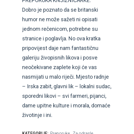
PREPORUKA KNJIŽNIČARKE:
Dobro je poznato da se britanski
humor ne može sažeti ni opisati
jednom rečenicom, potrebne su
stranice i poglavlja. No ova kratka
pripovijest daje nam fantastičnu
galeriju živopisnih likova i posve
neočekivane zaplete koji će vas
nasmijati u malo riječi. Mjesto radnje
– Irska zabit, glavni lik – lokalni sudac,
sporedni likovi – svi farmeri, pijanci,
dame upitne kulture i morala, domaće
životinje i ini.
KATEGORIJE:
Preporuke
,
Za odrasle