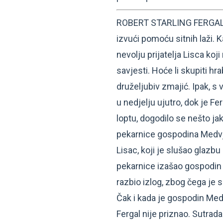
ROBERT STARLING FERGAL I 
izvući pomoću sitnih laži. 
nevolju prijatelja Lisca koji 
savjesti. Hoće li skupiti hra
druželjubiv zmajić. Ipak, s
u nedjelju ujutro, dok je F
loptu, dogodilo se nešto jak
pekarnice gospodina Medvj
Lisac, koji je slušao glazbu 
pekarnice izašao gospodin 
razbio izlog, zbog čega je
Čak i kada je gospodin Med
Fergal nije priznao. Sutrada