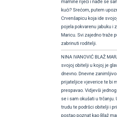
mamine riječi i nađe se sa
kući? Srećom, putem upozna
Crvenšapicu koja ide svojoj
pojela pokvarenu jabuku i z
Maricu. Svi zajedno traže p
zabrinuti roditelji.
NINA IVANOVIĆ BLAŽ MARAT
svojoj obitelji u kojoj je gl
dnevno. Dnevne zanimljivos
prijateljice vjeverice te bi 
prespavao. Vidjevši jedno
se i sam okušati u trčanju.
trudu te podršci obitelji i p
postao poznat kao Blaž ma