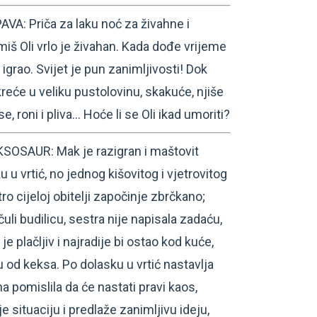
A: Priča za laku noć za živahne i
miš Oli vrlo je živahan. Kada dođe vrijeme
 igrao. Svijet je pun zanimljivosti! Dok
kreće u veliku pustolovinu, skakuće, njiše
e, roni i pliva… Hoće li se Oli ikad umoriti?
OSAUR: Mak je razigran i maštovit
u u vrtić, no jednog kišovitog i vjetrovitog
tro cijeloj obitelji započinje zbrčkano;
uli budilicu, sestra nije napisala zadaću,
e plačljiv i najradije bi ostao kod kuće,
 od keksa. Po dolasku u vrtić nastavlja
a pomislila da će nastati pravi kaos,
 situaciju i predlaže zanimljivu ideju,