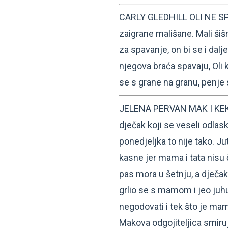
CARLY GLEDHILL OLI NE SPAV
zaigrane mališane. Mali šiš
za spavanje, on bi se i dalje
njegova braća spavaju, Oli 
se s grane na granu, penje s
JELENA PERVAN MAK I KEKS
dječak koji se veseli odlask
ponedjeljka to nije tako. Ju
kasne jer mama i tata nisu č
pas mora u šetnju, a dječak j
grlio se s mamom i jeo juhu
negodovati i tek što je mam
Makova odgojiteljica smiruje