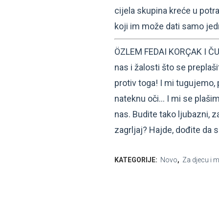
cijela skupina kreće u pot
koji im može dati samo jed
ÖZLEM FEDAI KORÇAK I ČU
nas i žalosti što se prepla
protiv toga! I mi tugujemo,
nateknu oči… I mi se plaši
nas. Budite tako ljubazni, z
zagrljaj? Hajde, dođite da 
KATEGORIJE:
Novo
,
Za djecu i 