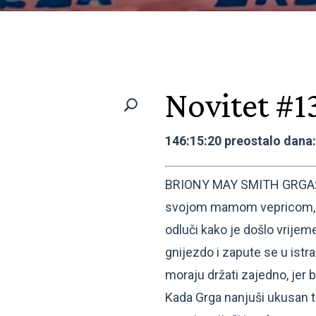
Novitet #1
146:15:20 preostalo dana
BRIONY MAY SMITH GRGA: Ma
svojom mamom vepricom, 
odluči kako je došlo vrijem
gnijezdo i zapute se u istr
moraju držati zajedno, jer bi
Kada Grga nanjuši ukusan tr