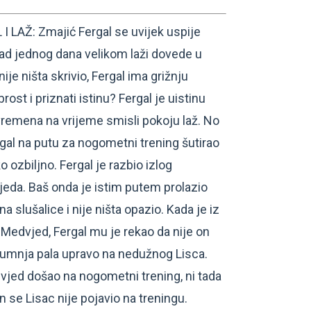
LAŽ: Zmajić Fergal se uvijek uspije
Kad jednog dana velikom laži dovede u
nije ništa skrivio, Fergal ima grižnju
brost i priznati istinu? Fergal je uistinu
 vremena na vrijeme smisli pokoju laž. No
ergal na putu za nogometni trening šutirao
o ozbiljno. Fergal je razbio izlog
eda. Baš onda je istim putem prolazio
na slušalice i nije ništa opazio. Kada je iz
Medvjed, Fergal mu je rekao da nije on
 sumnja pala upravo na nedužnog Lisca.
vjed došao na nogometni trening, ni tada
n se Lisac nije pojavio na treningu.