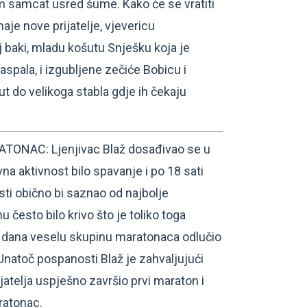
m samcat usred šume. Kako će se vratiti
je nove prijatelje, vjevericu
 baki, mladu košutu Snješku koja je
aspala, i izgubljene zečiće Bobicu i
ut do velikoga stabla gdje ih čekaju
ONAC: Ljenjivac Blaž dosađivao se u
avna aktivnost bilo spavanje i po 18 sati
ti obično bi saznao od najbolje
mu često bilo krivo što je toliko toga
g dana veselu skupinu maratonaca odlučio
 Unatoč pospanosti Blaž je zahvaljujući
rijatelja uspješno završio prvi maraton i
ratonac.