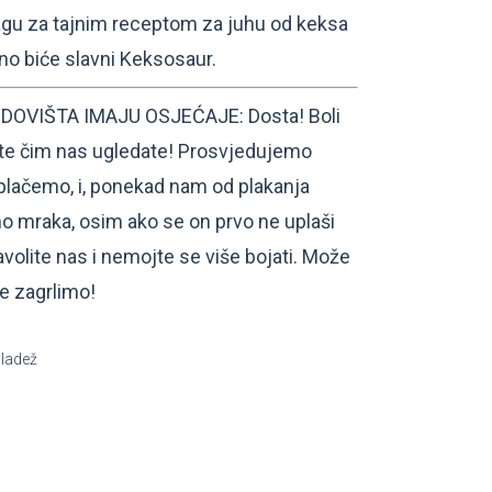
ragu za tajnim receptom za juhu od keksa
no biće slavni Keksosaur.
DOVIŠTA IMAJU OSJEĆAJE: Dosta! Boli
šite čim nas ugledate! Prosvjedujemo
 plačemo, i, ponekad nam od plakanja
mo mraka, osim ako se on prvo ne uplaši
avolite nas i nemojte se više bojati. Može
se zagrlimo!
mladež