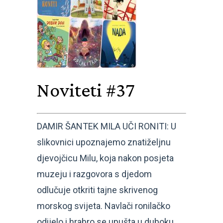
Noviteti #37
DAMIR ŠANTEK MILA UČI RONITI: U
slikovnici upoznajemo znatiželjnu
djevojčicu Milu, koja nakon posjeta
muzeju i razgovora s djedom
odlučuje otkriti tajne skrivenog
morskog svijeta. Navlači ronilačko
odijelo i hrabro se upušta u duboku,