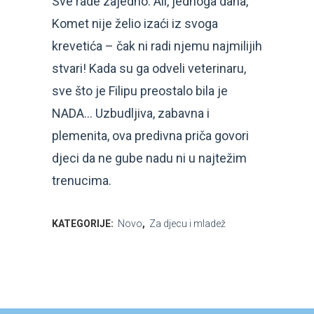
Sve rade zajedno. Ali, jednoga dana,
Komet nije želio izaći iz svoga
krevetića – čak ni radi njemu najmilijih
stvari! Kada su ga odveli veterinaru,
sve što je Filipu preostalo bila je
NADA… Uzbudljiva, zabavna i
plemenita, ova predivna priča govori
djeci da ne gube nadu ni u najtežim
trenucima.
KATEGORIJE:
Novo
,
Za djecu i mladež