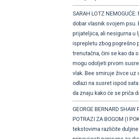
SARAH LOTZ NEMOGUĆE: Nick
dobar vlasnik svojem psu. 
prijateljica, ali nesigurna 
isprepletu zbog pogrešno p
trenutačna, čini se kao da s
mogu odoljeti prvom susret
vlak. Bee smiruje živce uz o
odlazi na susret ispod sata 
da znaju kako će se priča dal
GEORGE BERNARD SHAW P
POTRAZI ZA BOGOM (I POKO
tekstovima različite duljine
pripovijesti napisane za dj