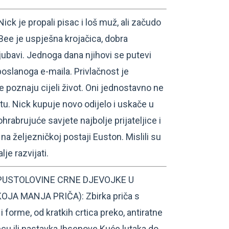
 je propali pisac i loš muž, ali začudo
Bee je uspješna krojačica, dobra
u ljubavi. Jednoga dana njihovi se putevi
oslanoga e-maila. Privlačnost je
e poznaju cijeli život. Oni jednostavno ne
u. Nick kupuje novo odijelo i uskače u
hrabrujuće savjete najbolje prijateljice i
na željezničkoj postaji Euston. Mislili su
je razvijati.
USTOLOVINE CRNE DJEVOJKE U
JA MANJA PRIČA): Zbirka priča s
 i forme, od kratkih crtica preko, antiratne
ecu ili nastavka Ibsenove Kuće lutaka do