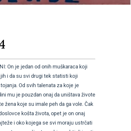
4
On je jedan od onih muškaraca koji
ih i da su svi drugi tek statisti koji
ojanja. Od svih talenata za koje je
dini mu je pouzdan onaj da uništava živote
ote žena koje su imale peh da ga vole. Čak
 doslovce košta života, opet je on onaj
jteže i oko kojega se svi moraju ustrčati