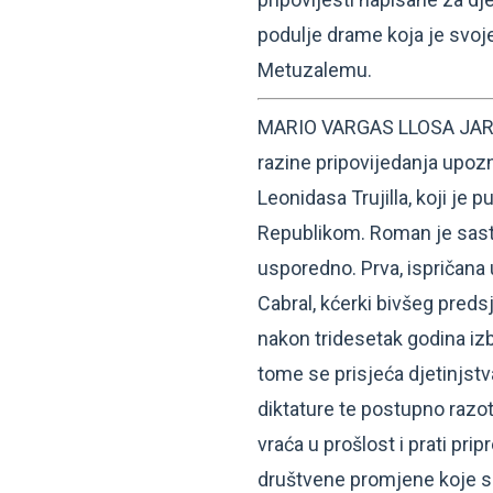
podulje drame koja je svo
Metuzalemu.
MARIO VARGAS LLOSA JARČ
razine pripovijedanja upoz
Leonidasa Trujilla, koji je
Republikom. Roman je sastav
usporedno. Prva, ispričana
Cabral, kćerki bivšeg pred
nakon tridesetak godina izb
tome se prisjeća djetinjst
diktature te postupno razo
vraća u prošlost i prati prip
društvene promjene koje su 