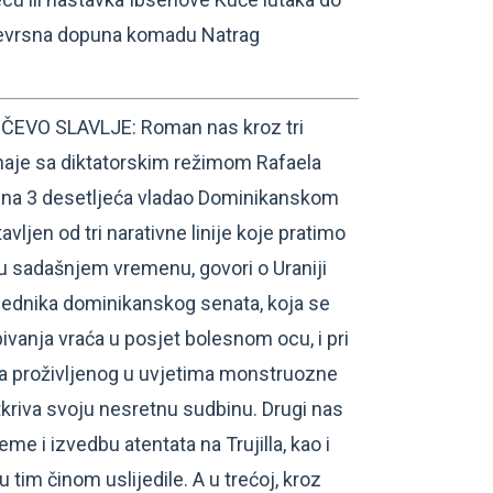
jevrsna dopuna komadu Natrag
EVO SLAVLJE: Roman nas kroz tri
naje sa diktatorskim režimom Rafaela
 puna 3 desetljeća vladao Dominikanskom
ljen od tri narativne linije koje pratimo
 u sadašnjem vremenu, govori o Uraniji
sjednika dominikanskog senata, koja se
ivanja vraća u posjet bolesnom ocu, i pri
va proživljenog u uvjetima monstruozne
tkriva svoju nesretnu sudbinu. Drugi nas
reme i izvedbu atentata na Trujilla, kao i
tim činom uslijedile. A u trećoj, kroz