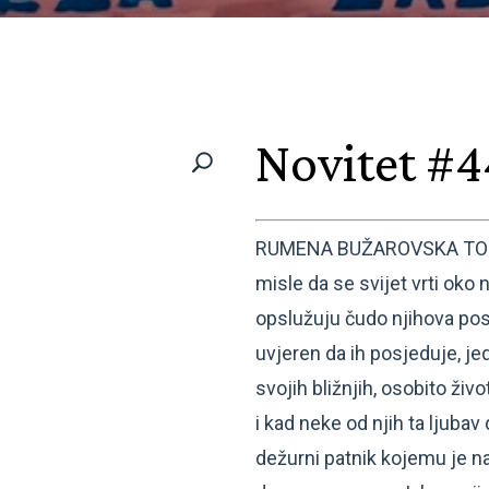
Novitet #4
RUMENA BUŽAROVSKA TONI: 
misle da se svijet vrti oko nj
opslužuju čudo njihova post
uvjeren da ih posjeduje, je
svojih bližnjih, osobito živ
i kad neke od njih ta ljubav
dežurni patnik kojemu je na