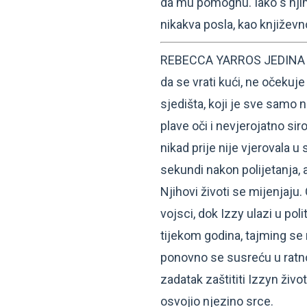
da mu pomognu. Iako s njim
nikakva posla, kao književ
REBECCA YARROS JEDINA ŠA
da se vrati kući, ne očekuj
sjedišta, koji je sve samo
plave oči i nevjerojatno si
nikad prije nije vjerovala u
sekundi nakon polijetanja, 
Njihovi životi se mijenjaju.
vojsci, dok Izzy ulazi u pol
tijekom godina, tajming se 
ponovno se susreću u ratno
zadatak zaštititi Izzyn život
osvojio njezino srce.