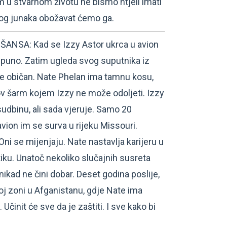
 u stvarnom životu ne bismo htjeli imati
nog junaka obožavat ćemo ga.
NSA: Kad se Izzy Astor ukrca u avion
e puno. Zatim ugleda svog suputnika iz
 ne običan. Nate Phelan ima tamnu kosu,
rov šarm kojem Izzy ne može odoljeti. Izzy
 sudbinu, ali sada vjeruje. Samo 20
avion im se surva u rijeku Missouri.
 Oni se mijenjaju. Nate nastavlja karijeru u
itiku. Unatoč nekoliko slučajnih susreta
nikad ne čini dobar. Deset godina poslije,
j zoni u Afganistanu, gdje Nate ima
. Učinit će sve da je zaštiti. I sve kako bi