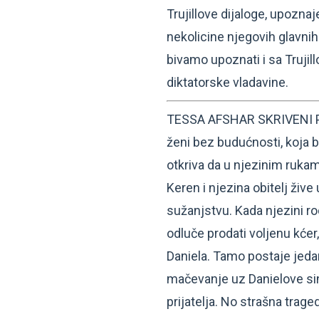
Trujillove dijaloge, upozn
nekolicine njegovih glavnih
bivamo upoznati i sa Truji
diktatorske vladavine.
TESSA AFSHAR SKRIVENI PR
ženi bez budućnosti, koja bj
otkriva da u njezinim rukam
Keren i njezina obitelj živ
sužanjstvu. Kada njezini ro
odluče prodati voljenu kće
Daniela. Tamo postaje jedan
mačevanje uz Danielove sin
prijatelja. No strašna traged