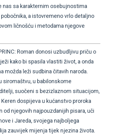
aje nas sa karakternim osebujnostima
 pobočnika, a istovremeno vrlo detaljno
llovom ličnošću i metodama njegove
INC: Roman donosi uzbudljivu priču o
eži kako bi spasila vlastiti život, a onda
a možda leži sudbina čitavih naroda.
e u siromaštvu, u babilonskome
ditelji, suočeni s bezizlaznom situacijom,
r, Keren dospijeva u kućanstvo proroka
 od njegovih najpouzdanijih pisara, uči
ove i Jareda, svojega najboljega
ija zauvijek mijenja tijek njezina života.