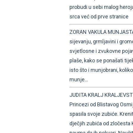
probudi u sebi malog heroja
srca već od prve stranice
ZORAN VAKULA MUNJASTA: 
sijevanju, grmljavini i grom
svjetlosne i zvukovne poja
plaše, kako se ponašati tij
isto što i munjobrani, kolik
munje…
JUDITA KRALJ KRALJEVSTVO
Princezi od Blistavog Osmij
spasila svoje zubiće. Kreni
dječjih zubića od zločesta 
nauma da ih pokvari. Naučite