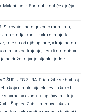
. Maleni junak Bart dotaknut će dječja
Slikovnica nam govori o munjama,
ovima – gdje, kada i kako nastaju te
ve, koje su od njih opasne, a koje samo
ekom njihovog trajanja, jesu li gromobrani
o je najduže trajanje bljeska jedne
 ŠUPLJEG ZUBA: Pridružite se hrabroj
eha koja nimalo nije oklijevala kako bi
te s nama na avanturu spašavanja triju
Kralja Šupljeg Zuba i njegova lukava
 pri tom kako vodite računa o higijeni i