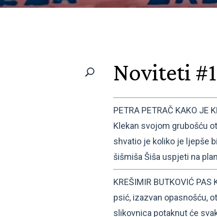
Noviteti #1
PETRA PETRAČ KAKO JE K
Klekan svojom grubošću otj
shvatio je koliko je ljepše b
šišmiša Šiša uspjeti na plan
KREŠIMIR BUTKOVIĆ PAS KOJ
psić, izazvan opasnošću, ot
slikovnica potaknut će svak