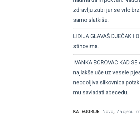
zdravlju zubi jer se vrlo b
samo slatkiše.
LIDIJA GLAVAŠ DJEČAK I OS
stihovima.
IVANKA BOROVAC KAD SE A
najlakše uče uz vesele pjes
neodoljiva slikovnica potak
mu savladati abecedu.
KATEGORIJE:
Novo
,
Za djecu i 