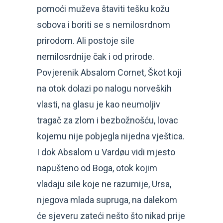
pomoći muževa štaviti tešku kožu
sobova i boriti se s nemilosrdnom
prirodom. Ali postoje sile
nemilosrdnije čak i od prirode.
Povjerenik Absalom Cornet, Škot koji
na otok dolazi po nalogu norveških
vlasti, na glasu je kao neumoljiv
tragač za zlom i bezbožnošću, lovac
kojemu nije pobjegla nijedna vještica.
I dok Absalom u Vardøu vidi mjesto
napušteno od Boga, otok kojim
vladaju sile koje ne razumije, Ursa,
njegova mlada supruga, na dalekom
će sjeveru zateći nešto što nikad prije