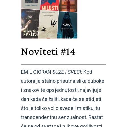
Noviteti #14
EMIL CIORAN
SUZE I SVECI
: Kod
autora je stalno prisutna slika duboke
i znakovite opsjednutosti, najavljuje
dan kada će žaliti, kada će se stidjeti
što je toliko volio svece i mistiku, tu
transcendentnu senzualnost. Rastat
će se od svetaca i njihove gorljivosti,