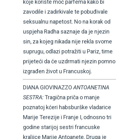
koje koriste moć parfema kako bi
zavodile i zadirkivale te pobuđivale
seksualnu napetost. No na korak od
uspjeha Radha saznaje da je njezin
sin, za kojeg nikada nije rekla svome
suprugu, odlazi potražiti u Pariz, time
prijeteći da će uzdrmati njezin pomno
izgrađen život u Francuskoj.
DIANA GIOVINAZZO
ANTOANETINA
SESTRA:
Tragična priča o manje
poznatoj kćeri habsburške vladarice
Marije Terezije i Franje I, odnosno tri
godine starijoj sestri francuske
kraljice Marije Antoanete. Druga je