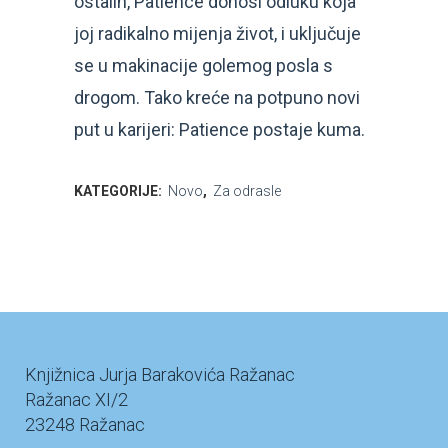
ostalih, Patience donosi odluku koja
joj radikalno mijenja život, i uključuje
se u makinacije golemog posla s
drogom. Tako kreće na potpuno novi
put u karijeri: Patience postaje kuma.
KATEGORIJE:
Novo
,
Za odrasle
Knjižnica Jurja Barakovića Ražanac
Ražanac XI/2
23248 Ražanac