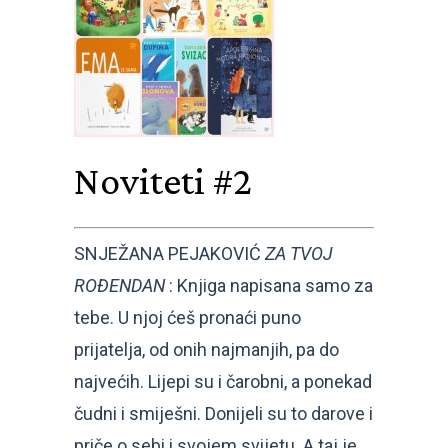
Noviteti #2
SNJEŽANA PEJAKOVIĆ
ZA TVOJ
ROĐENDAN
: Knjiga napisana samo za
tebe. U njoj ćeš pronaći puno
prijatelja, od onih najmanjih, pa do
najvećih. Lijepi su i čarobni, a ponekad
čudni i smiješni. Donijeli su to darove i
priče o sebi i svojem svijetu. A taj je