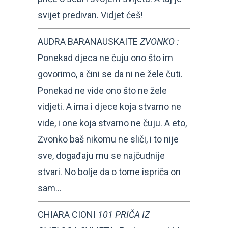
svijet predivan. Vidjet ćeš!
AUDRA BARANAUSKAITE
ZVONKO :
Ponekad djeca ne čuju ono što im
govorimo, a čini se da ni ne žele čuti.
Ponekad ne vide ono što ne žele
vidjeti. A ima i djece koja stvarno ne
vide, i one koja stvarno ne čuju. A eto,
Zvonko baš nikomu ne sliči, i to nije
sve, događaju mu se najčudnije
stvari. No bolje da o tome ispriča on
sam…
CHIARA CIONI
101 PRIČA IZ