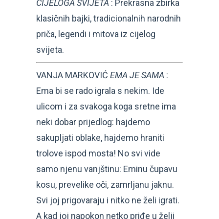
CIJELOGA SVIJETA
: Prekrasna zbirka
klasičnih bajki, tradicionalnih narodnih
priča, legendi i mitova iz cijelog
svijeta.
VANJA MARKOVIĆ
EMA JE SAMA
:
Ema bi se rado igrala s nekim. Ide
ulicom i za svakoga koga sretne ima
neki dobar prijedlog: hajdemo
sakupljati oblake, hajdemo hraniti
trolove ispod mosta! No svi vide
samo njenu vanjštinu: Eminu čupavu
kosu, prevelike oči, zamrljanu jaknu.
Svi joj prigovaraju i nitko ne želi igrati.
A kad joj napokon netko priđe u želji