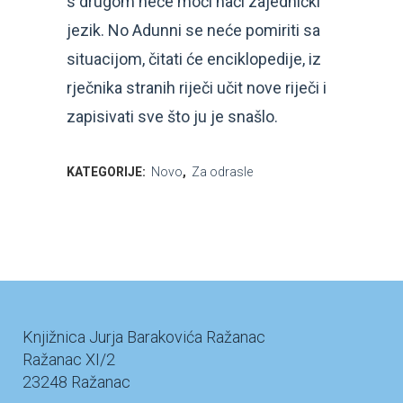
s drugom neće moći naći zajednički
jezik. No Adunni se neće pomiriti sa
situacijom, čitati će enciklopedije, iz
rječnika stranih riječi učit nove riječi i
zapisivati sve što ju je snašlo.
KATEGORIJE:
Novo
,
Za odrasle
Knjižnica Jurja Barakovića Ražanac
Ražanac XI/2
23248 Ražanac