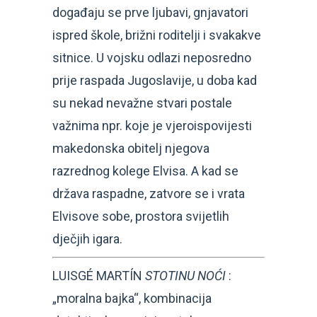
događaju se prve ljubavi, gnjavatori
ispred škole, brižni roditelji i svakakve
sitnice. U vojsku odlazi neposredno
prije raspada Jugoslavije, u doba kad
su nekad nevažne stvari postale
važnima npr. koje je vjeroispovijesti
makedonska obitelj njegova
razrednog kolege Elvisa. A kad se
država raspadne, zatvore se i vrata
Elvisove sobe, prostora svijetlih
dječjih igara.
LUISGÉ MARTÍN
STOTINU NOĆI
:
„moralna bajka“, kombinacija