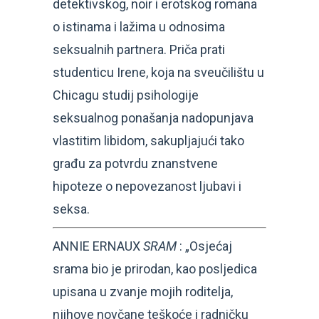
detektivskog, noir i erotskog romana
o istinama i lažima u odnosima
seksualnih partnera. Priča prati
studenticu Irene, koja na sveučilištu u
Chicagu studij psihologije
seksualnog ponašanja nadopunjava
vlastitim libidom, sakupljajući tako
građu za potvrdu znanstvene
hipoteze o nepovezanost ljubavi i
seksa.
ANNIE ERNAUX
SRAM
: „Osjećaj
srama bio je prirodan, kao posljedica
upisana u zvanje mojih roditelja,
njihove novčane teškoće i radničku