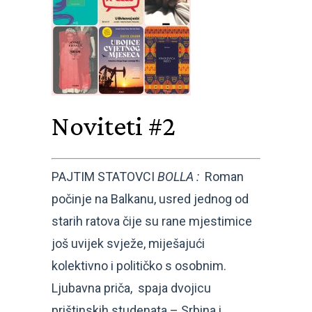
Noviteti #2
PAJTIM STATOVCI
BOLLA :
Roman
počinje na Balkanu, usred jednog od
starih ratova čije su rane mjestimice
još uvijek svježe, miješajući
kolektivno i političko s osobnim.
Ljubavna priča, spaja dvojicu
prištinskih studenata – Srbina i